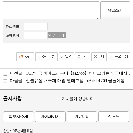
패스워드
9
5
7
3
8
5
4
3
도배방지
이전글 :
TOP약국 비아그라구매【aa2.tор】비아그라는 약국에서 구입할 수 있습니다
다음글 :
선불유심 내구제 매입 텔레그램 : @abab1768 곰돌이통신 선불유심매입 정식업체
공지사항
게시물이 없습니다.
학보사소개
마이페이지
커뮤니티
PC모드
창간 : 1955년 4월 11일