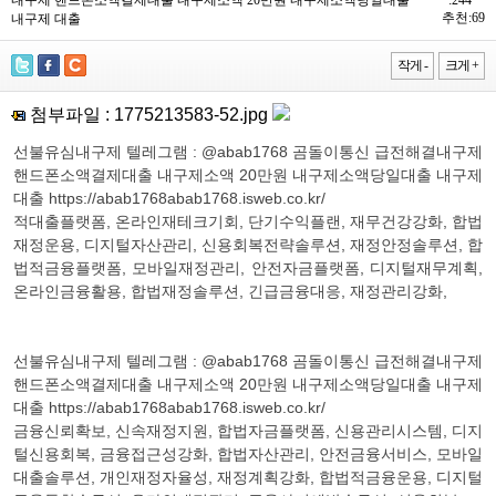
추천:69
내구제 대출
작게 -
크게 +
첨부파일 :
1775213583-52.jpg
선불유심내구제 텔레그램 : @abab1768 곰돌이통신 급전해결내구제
핸드폰소액결제대출 내구제소액 20만원 내구제소액당일대출 내구제
대출 https://abab1768abab1768.isweb.co.kr/
적대출플랫폼, 온라인재테크기회, 단기수익플랜, 재무건강강화, 합법
재정운용, 디지털자산관리, 신용회복전략솔루션, 재정안정솔루션, 합
법적금융플랫폼, 모바일재정관리, 안전자금플랫폼, 디지털재무계획,
온라인금융활용, 합법재정솔루션, 긴급금융대응, 재정관리강화,
선불유심내구제 텔레그램 : @abab1768 곰돌이통신 급전해결내구제
핸드폰소액결제대출 내구제소액 20만원 내구제소액당일대출 내구제
대출 https://abab1768abab1768.isweb.co.kr/
금융신뢰확보, 신속재정지원, 합법자금플랫폼, 신용관리시스템, 디지
털신용회복, 금융접근성강화, 합법자산관리, 안전금융서비스, 모바일
대출솔루션, 개인재정자율성, 재정계획강화, 합법적금융운용, 디지털