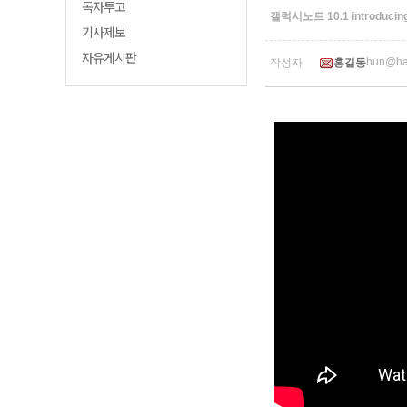
독자투고
갤럭시노트 10.1 introducin
기사제보
자유게시판
hun@ha
작성자
홍길동