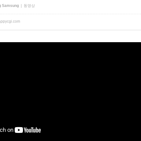
g Samsung
| 동영상
ppycgi.com