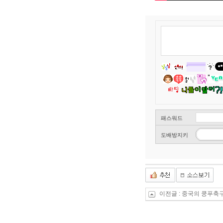
패스워드
도배방지키
이전글 :
중국의 쿵푸축