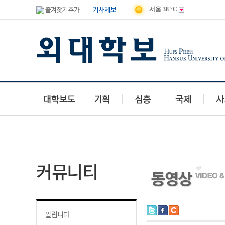
즐겨찾기 추가
기사제보
서울
38 °C
독자투고
유머마당
맛집이야기
여행갤러리
동영상
칭찬
커뮤니티
알립니다