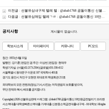
이전글 :
선불유심내구제 텔레 텔 : @abab1768 곰돌이통신 신불자연체자대출 개인선불폰유심매입문의 비대면유심개통문의 선불유심 매입 신용불량자선불폰
다음글 :
선불유심매입 텔레ㄱㄹ : @abab1768 곰돌이통신 10만원즉시대출 내구제소액20만원 내구제시세리스트 100만원 무조건 대출 광명 청소년당일소액급전해결
공지사항
게시물이 없습니다.
학보사소개
마이페이지
커뮤니티
PC모드
창간 : 1955년 4월 11일
발행인 : 강기훈 | 편집인 겸 주간 : 이상빈 | 편집장 : 현재우
학생기자실 : (서울) 02-2173-2504 | (글로벌) 031-330-4112
서울특별시 동대문구 이운로 107 국제학사 401호
경기도 용인시 처인구 모현면 외대로 81 학생회관 211호
외대학보의 모든 컨텐츠(영상,기사,사진)는 저작권법의 보호를 받으며,
무단 전재와 복사, 배포를 금지합니다.
Copyright(c) 2026 선불유심판매 ㅌ레그램 : @abab1768 곰돌이통신 10만원급전빌리기 프리랜
서소액대출 대학생빠른소액대출 가계대출 신분증소액급전대출내구제 - 외대학보 All rights
reserve