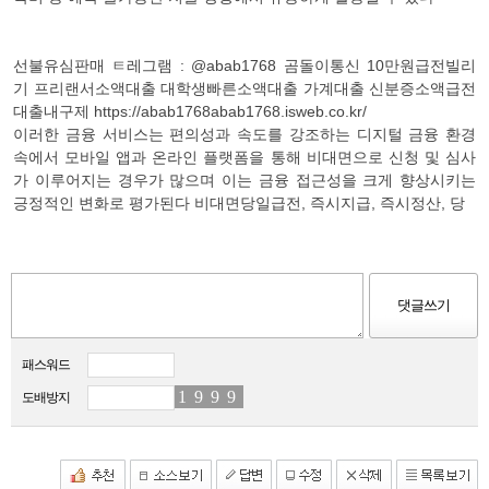
선불유심판매 ㅌ레그램 : @abab1768 곰돌이통신 10만원급전빌리
기 프리랜서소액대출 대학생빠른소액대출 가계대출 신분증소액급전
대출내구제 https://abab1768abab1768.isweb.co.kr/
이러한 금융 서비스는 편의성과 속도를 강조하는 디지털 금융 환경
속에서 모바일 앱과 온라인 플랫폼을 통해 비대면으로 신청 및 심사
가 이루어지는 경우가 많으며 이는 금융 접근성을 크게 향상시키는
긍정적인 변화로 평가된다 비대면당일급전, 즉시지급, 즉시정산, 당
패스워드
1
8
9
1
9
3
9
1
도배방지