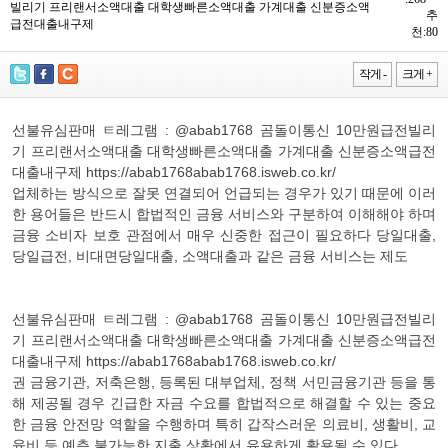
빌리기 프리랜서소액대출 대학생빠른소액대출 가계대출 신분증소액
추
급전대출내구제
천:80
작게 -
크게 +
선불유심판매 ㅌ레그램 : @abab1768 곰돌이통신 10만원급전빌리
기 프리랜서소액대출 대학생빠른소액대출 가계대출 신분증소액급전
대출내구제 https://abab1768abab1768.isweb.co.kr/
업체하는 방식으로 잘못 연결되어 언급되는 경우가 있기 때문에 이러
한 용어들은 반드시 합법적인 금융 서비스와 구분하여 이해해야 하며
금융 소비자 보호 관점에서 매우 신중한 접근이 필요하다 당일대출,
당일급전, 비대면당일대출, 소액대출과 같은 금융 서비스는 제도
선불유심판매 ㅌ레그램 : @abab1768 곰돌이통신 10만원급전빌리
기 프리랜서소액대출 대학생빠른소액대출 가계대출 신분증소액급전
대출내구제 https://abab1768abab1768.isweb.co.kr/
권 금융기관, 저축은행, 등록된 대부업체, 정책 서민금융기관 등을 통
해 제공될 경우 긴급한 자금 수요를 합법적으로 해결할 수 있는 중요
한 금융 안전망 역할을 수행하며 특히 갑작스러운 의료비, 생활비, 교
육비 등 예측 불가능한 지출 상황에서 유용하게 활용될 수 있다