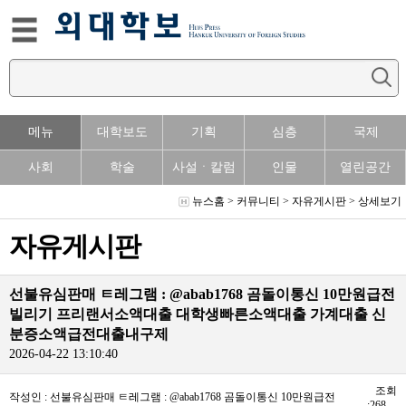
메뉴
대학보도
기획
심층
국제
사회
학술
사설ㆍ칼럼
인물
열린공간
뉴스홈
>
커뮤니티
>
자유게시판
> 상세보기
자유게시판
선불유심판매 ㅌ레그램 : @abab1768 곰돌이통신 10만원급전
빌리기 프리랜서소액대출 대학생빠른소액대출 가계대출 신
분증소액급전대출내구제
2026-04-22 13:10:40
조회
작성인 : 선불유심판매 ㅌ레그램 : @abab1768 곰돌이통신 10만원급전
:268