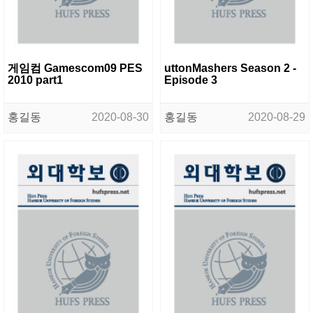
게임컴 Gamescom09 PES
uttonMashers Season 2 -
2010 part1
Episode 3
홍길동
2020-08-30
홍길동
2020-08-29