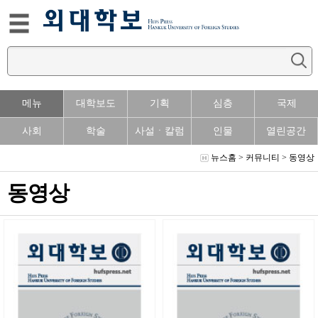
메뉴
대학보도
기획
심층
국제
사회
학술
사설ㆍ칼럼
인물
열린공간
뉴스홈
>
커뮤니티
>
동영상
동영상