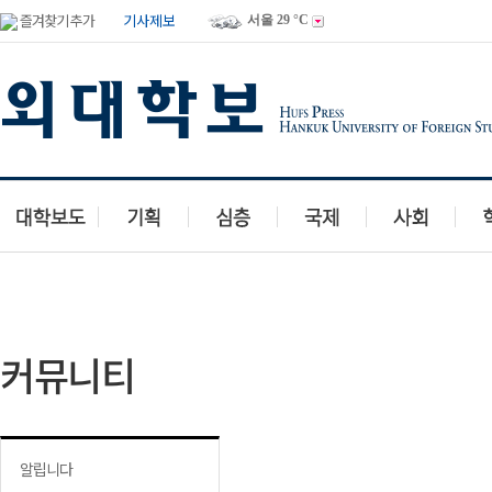
즐겨찾기 추가
기사제보
서울
29 °C
독자투고
유머마당
맛집이야기
여행갤러리
동영상
칭찬
커뮤니티
알립니다