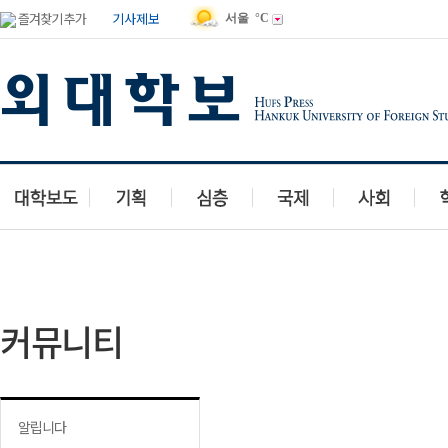
즐겨찾기 추가
기사제보
서울
°C
독자투고
유머마당
맛집이야기
여행갤러리
동영상
칭찬
커뮤니티
알립니다