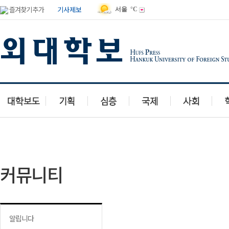
즐겨찾기 추가
기사제보
서울
°C
독자투고
유머마당
맛집이야기
여행갤러리
동영상
칭찬
커뮤니티
알립니다