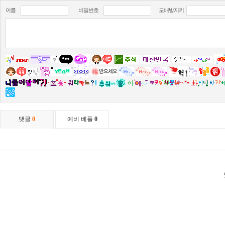
이름
비밀번호
도배방지키
댓글
0
예비 베플
0