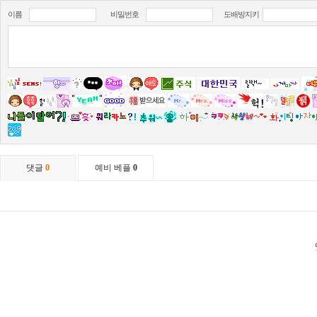
이름
비밀번호
도배방지키
댓글
0
예비 베플
0