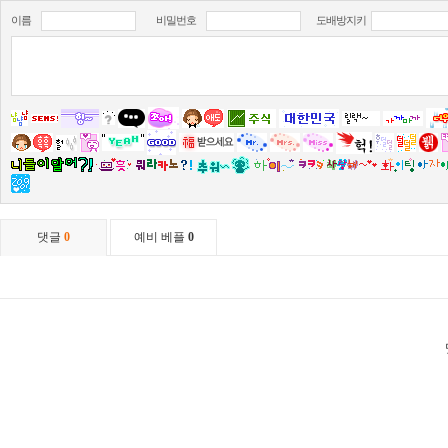
이름
비밀번호
도배방지키
댓글
0
예비 베플
0