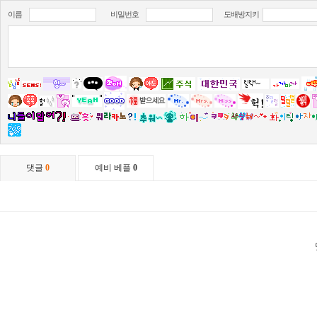
이름
비밀번호
도배방지키
댓글
0
예비 베플
0