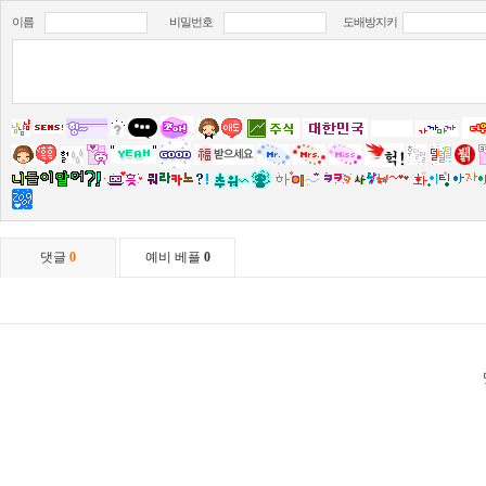
이름
비밀번호
도배방지키
댓글
0
예비 베플
0