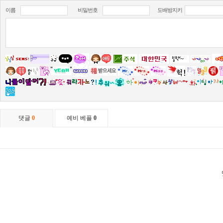
이름
비밀번호
도배방지키
댓글
0
예비 베플
0