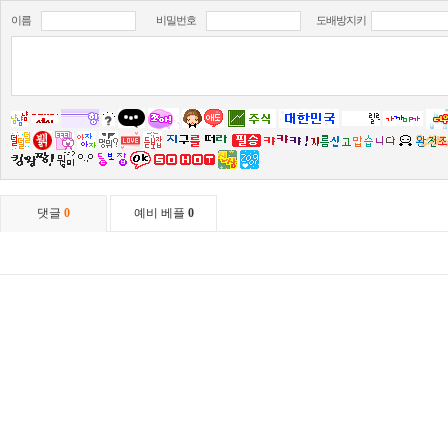
이름
비밀번호
도배방지키
댓글
0
예비 베플
0