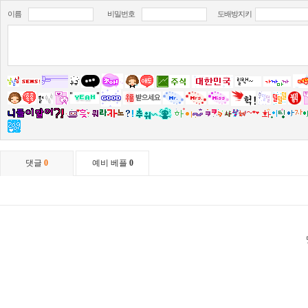
이름
비밀번호
도배방지키
댓글
0
예비 베플
0