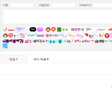
이름
비밀번호
도배방지키
댓글
0
예비 베플
0