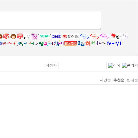
작성자
시간순
|
추천순
|
반대순