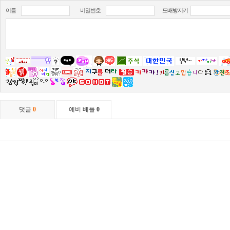
이름
비밀번호
도배방지키
댓글
0
예비 베플
0