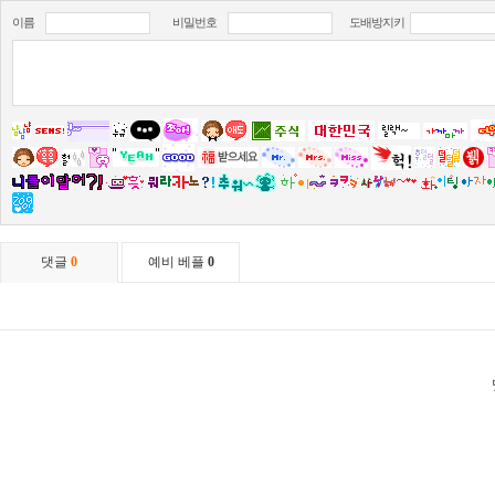
이름
비밀번호
도배방지키
댓글
0
예비 베플
0