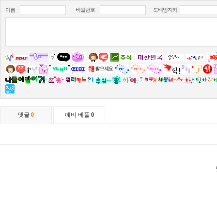
이름
비밀번호
도배방지키
댓글
0
예비 베플
0