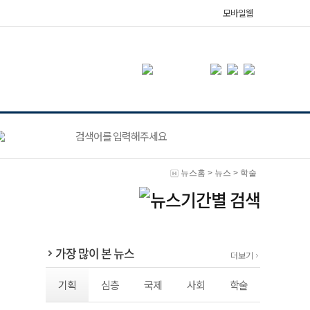
모바일웹
뉴스홈
>
뉴스
>
학술
가장 많이 본 뉴스
더보기
기획
심층
국제
사회
학술