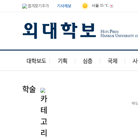
즐겨찾기 추가
기사제보
서울
35 °C
학술
해