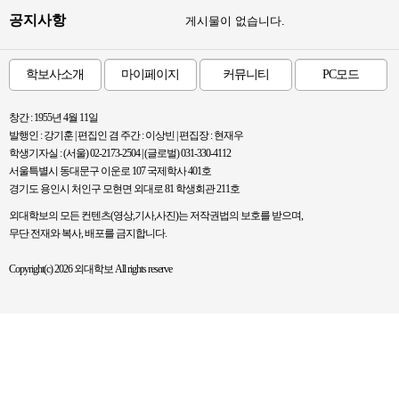
공지사항
게시물이 없습니다.
학보사소개
마이페이지
커뮤니티
PC모드
창간 : 1955년 4월 11일
발행인 : 강기훈 | 편집인 겸 주간 : 이상빈 | 편집장 : 현재우
학생기자실 : (서울) 02-2173-2504 | (글로벌) 031-330-4112
서울특별시 동대문구 이운로 107 국제학사 401호
경기도 용인시 처인구 모현면 외대로 81 학생회관 211호
외대학보의 모든 컨텐츠(영상,기사,사진)는 저작권법의 보호를 받으며,
무단 전재와 복사, 배포를 금지합니다.
Copyright(c) 2026 외대학보 All rights reserve