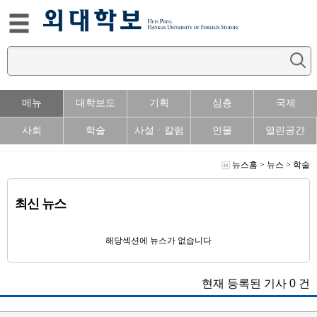
메뉴
대학보도
기획
심층
국제
사회
학술
사설ㆍ칼럼
인물
열린공간
뉴스홈
>
뉴스
>
학술
최신 뉴스
해당섹션에 뉴스가 없습니다
현재 등록된 기사
0
건