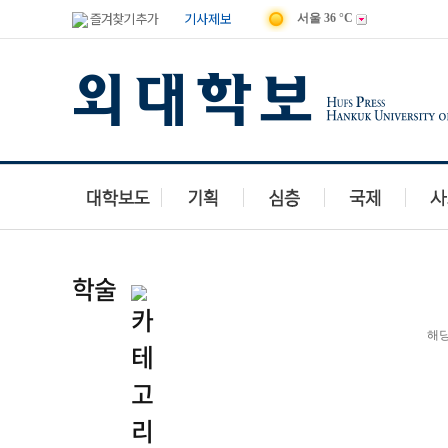
즐겨찾기 추가
기사제보
서울
36 °C
학술
해