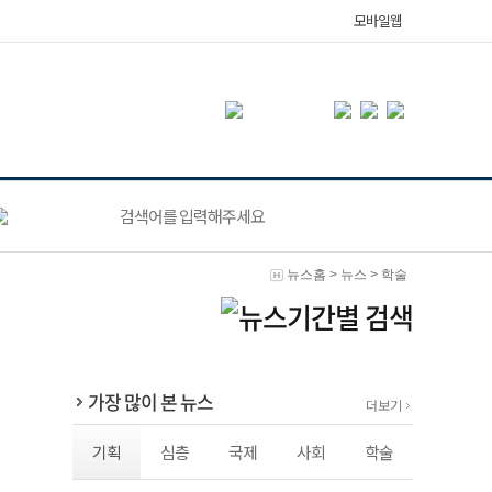
모바일웹
뉴스홈
>
뉴스
>
학술
가장 많이 본 뉴스
더보기
기획
심층
국제
사회
학술