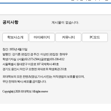
공지사항
게시물이 없습니다.
학보사소개
마이페이지
커뮤니티
PC모드
창간 : 1955년 4월 11일
발행인 : 강기훈 | 편집인 겸 주간 : 이상빈 | 편집장 : 현재우
학생기자실 : (서울) 02-2173-2504 | (글로벌) 031-330-4112
서울특별시 동대문구 이운로 107 국제학사 401호
경기도 용인시 처인구 모현면 외대로 81 학생회관 211호
외대학보의 모든 컨텐츠(영상,기사,사진)는 저작권법의 보호를 받으며,
무단 전재와 복사, 배포를 금지합니다.
Copyright(c) 2026 외대학보 All rights reserve