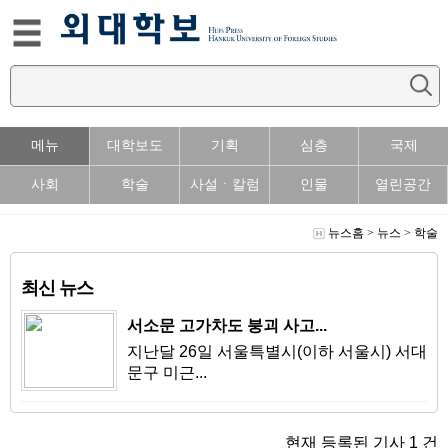
메뉴
대학보도
기획
심층
국제
사회
학술
사설ㆍ칼럼
인물
열린공간
뉴스홈
>
뉴스
>
학술
최신 뉴스
서소문 고가차도 붕괴 사고...
지난달 26일 서울특별시(이하 서울시) 서대
문구 미근...
현재 등록된 기사
1
건