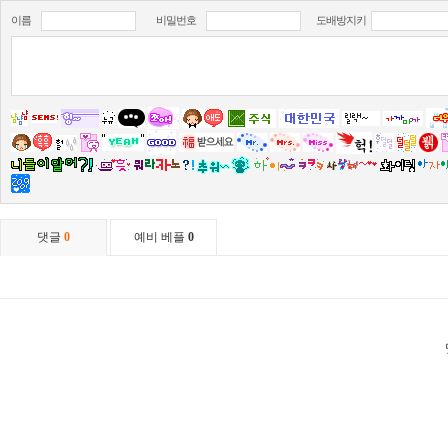
이름
비밀번호
도배방지키
댓글
0
예비 베플
0