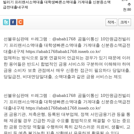
빌리기 프리랜서소액대출 대학생빠른소액대출 가계대출 신분증소액
추
급전대출내구제
천:80
작게 -
크게 +
선불유심판매 ㅌ레그램 : @abab1768 곰돌이통신 10만원급전빌리
기 프리랜서소액대출 대학생빠른소액대출 가계대출 신분증소액급전
대출내구제 https://abab1768abab1768.isweb.co.kr/
업체하는 방식으로 잘못 연결되어 언급되는 경우가 있기 때문에 이러
한 용어들은 반드시 합법적인 금융 서비스와 구분하여 이해해야 하며
금융 소비자 보호 관점에서 매우 신중한 접근이 필요하다 당일대출,
당일급전, 비대면당일대출, 소액대출과 같은 금융 서비스는 제도
선불유심판매 ㅌ레그램 : @abab1768 곰돌이통신 10만원급전빌리
기 프리랜서소액대출 대학생빠른소액대출 가계대출 신분증소액급전
대출내구제 https://abab1768abab1768.isweb.co.kr/
권 금융기관, 저축은행, 등록된 대부업체, 정책 서민금융기관 등을 통
해 제공될 경우 긴급한 자금 수요를 합법적으로 해결할 수 있는 중요
한 금융 안전망 역할을 수행하며 특히 갑작스러운 의료비, 생활비, 교
육비 등 예측 불가능한 지출 상황에서 유용하게 활용될 수 있다