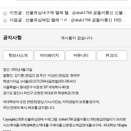
이전글 :
선불유심내구제 텔레 텔 : @abab1768 곰돌이통신 신불자연체자대출 개인선불폰유심매입문의 비대면유심개통문의 선불유심 매입 신용불량자선불폰
다음글 :
선불유심매입 텔레ㄱㄹ : @abab1768 곰돌이통신 10만원즉시대출 내구제소액20만원 내구제시세리스트 100만원 무조건 대출 광명 청소년당일소액급전해결
공지사항
게시물이 없습니다.
학보사소개
마이페이지
커뮤니티
PC모드
창간 : 1955년 4월 11일
발행인 : 강기훈 | 편집인 겸 주간 : 이상빈 | 편집장 : 현재우
학생기자실 : (서울) 02-2173-2504 | (글로벌) 031-330-4112
서울특별시 동대문구 이운로 107 국제학사 401호
경기도 용인시 처인구 모현면 외대로 81 학생회관 211호
외대학보의 모든 컨텐츠(영상,기사,사진)는 저작권법의 보호를 받으며,
무단 전재와 복사, 배포를 금지합니다.
Copyright(c) 2026 선불유심판매 ㅌ레그램 : @abab1768 곰돌이통신 10만원급전빌리기 프리랜
서소액대출 대학생빠른소액대출 가계대출 신분증소액급전대출내구제 - 외대학보 All rights
reserve