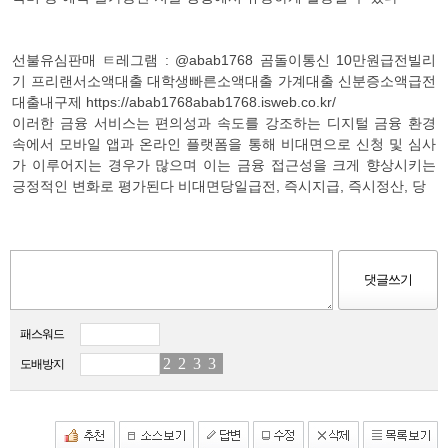
선불유심판매 ㅌ레그램 : @abab1768 곰돌이통신 10만원급전빌리
기 프리랜서소액대출 대학생빠른소액대출 가계대출 신분증소액급전
대출내구제 https://abab1768abab1768.isweb.co.kr/
이러한 금융 서비스는 편의성과 속도를 강조하는 디지털 금융 환경
속에서 모바일 앱과 온라인 플랫폼을 통해 비대면으로 신청 및 심사
가 이루어지는 경우가 많으며 이는 금융 접근성을 크게 향상시키는
긍정적인 변화로 평가된다 비대면당일급전, 즉시지급, 즉시정산, 당
패스워드
2
5
2
8
3
7
3
7
도배방지