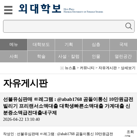
메뉴
대학보도
기획
심층
국제
사회
학술
사설ㆍ칼럼
인물
열린공간
뉴스홈
>
커뮤니티
>
자유게시판
> 상세보기
자유게시판
선불유심판매 ㅌ레그램 : @abab1768 곰돌이통신 10만원급전
빌리기 프리랜서소액대출 대학생빠른소액대출 가계대출 신
분증소액급전대출내구제
2026-04-22 13:10:40
조회
작성인 : 선불유심판매 ㅌ레그램 : @abab1768 곰돌이통신 10만원급전
:278