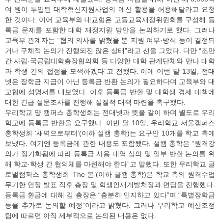
여 원이 투입된 대학혁신지원사업의 예산 활용을 허용해달라고 요청
한 것이다. 이어 교육부와 대교협은 고등교육재정위원회를 구성해 등
록금 문제를 포함한 대학 재정지원 방안을 논의하기로 했다. 그러나
교육부 관계자는 “협의 의사를 밝혔을 뿐 지원 여부·방식 등이 결정되
거나 구체적 논의가 진행되진 않은 상태”라고 선을 그었다. 다만 “조만
간 사립·국공립대학총장협의회 등 다양한 대학 관계단체와 만나 대학
과 학생 간의 접점을 모색하겠다”고 전했다. 이에 이번 달 13일, 전대
넷은 장학금 지급이 아닌 등록금 반환 논의가 필요하다며 교육부와 대
교협에 성명서를 내보였다. 이후 등록금 반환 및 대학생 경제 대책에
대한 긴급 설문조사를 진행해 실질적 대책 마련을 촉구했다.
우리학교 양 캠퍼스 총학생회는 전대넷과 뜻을 같이 하며 별도로 우리
학교에 등록금 반환을 요구했다. 이번 달 10일, 우리학교 서울캠퍼스
총학생회 ‘새벽으로부터’(이하 설캠 총학)는 요구안 10개를 학교 측에
보냈다. 여기엔 등록금에 관한 내용도 포함됐다. 설캠 총학은 “원격강
의가 장기화됨에 따라 등록금 사용 내역 심의 및 일부 반환 논의를 위
해 학교·학생 간 협의체를 마련해야 한다”고 말했다. 또한 우리학교 글
로벌캠퍼스 총학생회 ‘The 본’(이하 글캠 총학)은 학교 측의 원격수업
무기한 연장 발표 직후 총장 및 학생인재개발처장과 면담을 진행했다.
등록금 환급에 대해 김 총장은 “충분히 인지하고 있다”며 “특별장학금
등을 추가로 논의할 예정”이라고 밝혔다. 그러나 우리학교 예산조정
팀에 따르면 아직 세부적으로 논의된 내용은 없다.