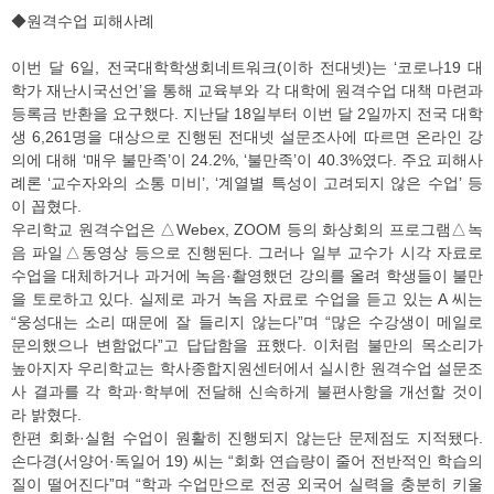
◆원격수업 피해사례
이번 달 6일, 전국대학학생회네트워크(이하 전대넷)는 ‘코로나19 대
학가 재난시국선언’을 통해 교육부와 각 대학에 원격수업 대책 마련과
등록금 반환을 요구했다. 지난달 18일부터 이번 달 2일까지 전국 대학
생 6,261명을 대상으로 진행된 전대넷 설문조사에 따르면 온라인 강
의에 대해 ‘매우 불만족’이 24.2%, ‘불만족’이 40.3%였다. 주요 피해사
례론 ‘교수자와의 소통 미비’, ‘계열별 특성이 고려되지 않은 수업’ 등
이 꼽혔다.
우리학교 원격수업은 △Webex, ZOOM 등의 화상회의 프로그램△녹
음 파일△동영상 등으로 진행된다. 그러나 일부 교수가 시각 자료로
수업을 대체하거나 과거에 녹음·촬영했던 강의를 올려 학생들이 불만
을 토로하고 있다. 실제로 과거 녹음 자료로 수업을 듣고 있는 A 씨는
“웅성대는 소리 때문에 잘 들리지 않는다”며 “많은 수강생이 메일로
문의했으나 변함없다”고 답답함을 표했다. 이처럼 불만의 목소리가
높아지자 우리학교는 학사종합지원센터에서 실시한 원격수업 설문조
사 결과를 각 학과·학부에 전달해 신속하게 불편사항을 개선할 것이
라 밝혔다.
한편 회화·실험 수업이 원활히 진행되지 않는단 문제점도 지적됐다.
손다경(서양어·독일어 19) 씨는 “회화 연습량이 줄어 전반적인 학습의
질이 떨어진다”며 “학과 수업만으로 전공 외국어 실력을 충분히 키울