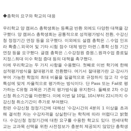
◆총학의 요구와 학교의 대응
우리학교 양 캠퍼스 총학생회는 등록금 반환 외에도 다양한 대책을 강
구했다. 양 캠퍼스 총학생회는 공통적으로 성적평가방식 전환, 수강신
청 정정기간 연장 등을 요구했다. 이외에도 설캠 총학은 △수업 인프
라 확충△외국어 및 기타 시험 점수 대체 방안 마련△휴학 신청 기간
연장 등을 요구했다. 글캠 총학은 △수강정원 증원△원격수업 종료일
지정△최대 이수 학점 증대 등의 대책을 촉구했다.
이에 우리학교는 두 가지 사항을 수용했다. 첫째로 이번 학기에 한해
성적평가방식을 절대평가로 전환했다. 여기서 절대평가란 교·강사가
부여 가능한 학점의 최대 비율을 일괄적으로 규정하지 않고 각 수업
특성에 맞게 자율적으로 평가하는 방식이다. 단 Pass 또는 Fail로 평
가하는 C유형 과목은 기존의 평가방식을 유지한다. 둘째로 2차 수강
신청 취소기간을 마련했다. 이에 이번 달 10일, 10시부터 22시까지 수
강신청 취소기간이 추가로 부여됐다.
한편 수강신청 정정기간에 대해선 ‘수강시간의 4분의 1 이상을 초과
해 결석한 자는 수강자격을 상실한다’는 학칙에 따라 어렵다고 밝혔
다. 수강신청 정정기간에 대한 요구를 수용한 학교도 있다. 연세대학
교는 교과목 선택을 위한 사전정보가 충분히 제공되지 않았단 총학생