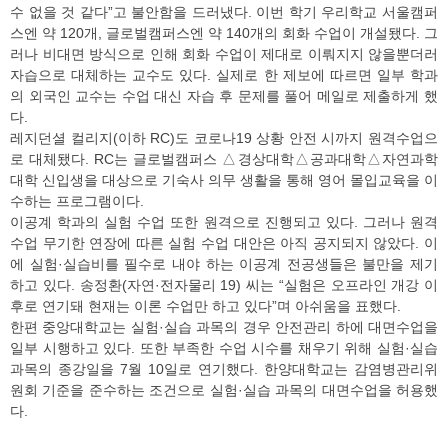
수 없을 것 같다”고 불안함을 드러냈다. 이번 학기 우리학교 서울캠퍼
스엔 약 120개, 글로벌캠퍼스엔 약 140개의 회화 수업이 개설됐다. 그
러나 비대면 방식으로 인해 회화 수업이 제대로 이뤄지지 않을뿐더러
자습으로 대체하는 교수도 있다. 실제로 한 제보에 따르면 일부 학과
의 외국인 교수는 수업 대신 자습 후 문제를 풀어 메일로 제출하게 했
다.
레지던셜 컬리지(이하 RC)도 코로나19 상황 안전 시까지 원격수업으
로 대체됐다. RC는 글로벌캠퍼스 △경상대학△공과대학△자연과학
대학 신입생을 대상으로 기숙사 의무 생활을 통해 영어 몰입교육을 이
수하는 프로그램이다.
이공계 학과의 실험 수업 또한 원격으로 진행되고 있다. 그러나 원격
수업 무기한 연장에 따른 실험 수업 대안은 아직 공지되지 않았다. 이
에 실험·실습비를 필수로 내야 하는 이공계 전공생들은 불만을 제기
하고 있다. 송정환(자연·전자물리 19) 씨는 “실험은 오프라인 개강 이
후로 연기돼 현재는 이론 수업만 하고 있다”며 아쉬움을 표했다.
한편 중앙대학교는 실험·실습 과목의 경우 안전관리 하에 대면수업을
일부 시행하고 있다. 또한 부족한 수업 시수를 채우기 위해 실험·실습
과목의 종강일을 7월 10일로 연기했다. 한양대학교는 감염병관리위
원회 기준을 준수하는 조건으로 실험·실습 과목의 대면수업을 허용했
다.