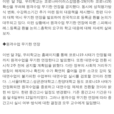
이번 달 3일, 우리학교는 코로나바이러스감염증-19(이하 코로나19)
확산을 우려해 원격수업 무기한 연장을 공지했다. 동시에 성적평가방
식 변화, 수강취소기간 추가 마련 등의 대응책을 제시했다. 한편 다수
의 대학 역시 무기한 연장을 발표하며 전국적으로 등록금 환불 논의가
대두되고 있다. 이런 상황에서 원격수업 무기한 연장에 따른 △피해사
례△등록금 환불 논의△총학의 요구와 학교 대응에 대해 자세히 살펴
보자.
◆원격수업 무기한 연장
이번 달 3일, 우리학교는 홈페이지를 통해 코로나19 사태가 안정될 때
까지 원격수업을 무기한 연장한다고 발표했다. 또한 대면수업 전환 시
시작 2주 전에 공지할 계획임을 밝혔다. 다만 정부의 사회적 거리두기
방침이 해제되거나 확진자 수가 확연히 줄어들 경우 소규모 강의 및
대면수업이 불가피한 수업부터 대면수업 실시를 검토할 것이라 전했
다. △서울대학교△성균관대학교△한양대학교 등도 코로나19 사태가
안정화되면 원격수업을 종료하고 대면수업 체제로 전환할 것이라 밝
힌 바 있다. 한편 중간고사 일정도 변경됐다. 기존 중간고사 기간은 다
음 달 6일부터 12일까지였다. 그러나 원격수업 무기한 연장에 따라 중
간고사 실시 여부·방식에 대한 결정권 모두 교수에게 일임됐다.