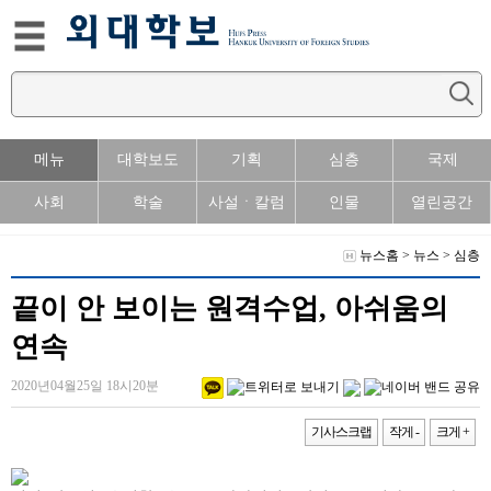
메뉴
대학보도
기획
심층
국제
사회
학술
사설ㆍ칼럼
인물
열린공간
뉴스홈
>
뉴스
>
심층
끝이 안 보이는 원격수업, 아쉬움의
연속
2020년04월25일 18시20분
기사스크랩
작게 -
크게 +