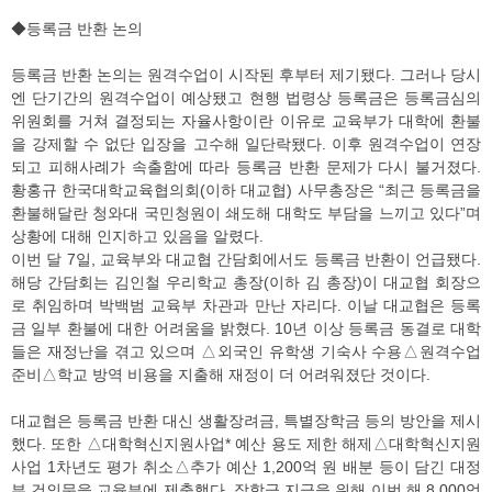
◆등록금 반환 논의
등록금 반환 논의는 원격수업이 시작된 후부터 제기됐다. 그러나 당시
엔 단기간의 원격수업이 예상됐고 현행 법령상 등록금은 등록금심의
위원회를 거쳐 결정되는 자율사항이란 이유로 교육부가 대학에 환불
을 강제할 수 없단 입장을 고수해 일단락됐다. 이후 원격수업이 연장
되고 피해사례가 속출함에 따라 등록금 반환 문제가 다시 불거졌다.
황홍규 한국대학교육협의회(이하 대교협) 사무총장은 “최근 등록금을
환불해달란 청와대 국민청원이 쇄도해 대학도 부담을 느끼고 있다”며
상황에 대해 인지하고 있음을 알렸다.
이번 달 7일, 교육부와 대교협 간담회에서도 등록금 반환이 언급됐다.
해당 간담회는 김인철 우리학교 총장(이하 김 총장)이 대교협 회장으
로 취임하며 박백범 교육부 차관과 만난 자리다. 이날 대교협은 등록
금 일부 환불에 대한 어려움을 밝혔다. 10년 이상 등록금 동결로 대학
들은 재정난을 겪고 있으며 △외국인 유학생 기숙사 수용△원격수업
준비△학교 방역 비용을 지출해 재정이 더 어려워졌단 것이다.
대교협은 등록금 반환 대신 생활장려금, 특별장학금 등의 방안을 제시
했다. 또한 △대학혁신지원사업* 예산 용도 제한 해제△대학혁신지원
사업 1차년도 평가 취소△추가 예산 1,200억 원 배분 등이 담긴 대정
부 건의문을 교육부에 제출했다. 장학금 지급을 위해 이번 해 8,000억