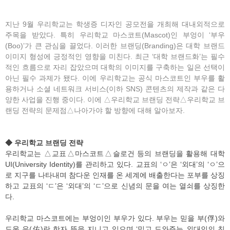
지난 9월 우리학교는 학생증 디자인 공모전을 개최해 대내외적으로
주목을 받았다. 특히 우리학교 마스코트(Mascot)인 부엉이 ‘부우
(Boo)’가 큰 관심을 끌었다. 이러한 브랜딩(Branding)은 대학 브랜드
이미지 형성에 긍정적인 영향을 미친다. 최근 ‘대학 브랜드화’는 필수
적인 흐름으로 자리 잡았으며 대학의 이미지를 구축하는 일은 선택이
아닌 필수 과제가 됐다. 이에 우리학교는 공식 마스코트인 부우를 활
용하거나 소셜 네트워크 서비스(이하 SNS) 콘텐츠의 제작과 같은 다
양한 사업을 진행 중이다. 이에 △우리학교 브랜딩 전략△우리학교 브
랜딩 전략의 문제점△나아가야 할 방향에 대해 알아보자.
◆ 우리학교 브랜딩 전략
우리학교는 △교표△마스코트△슬로건 등의 브랜딩을 활용해 대학
UI(University Identity)를 관리하고 있다. 교표의 ‘ㅇ’은 ‘외대’의 ‘ㅇ’으
로 지구를 나타내며 참다운 인재를 온 세계에 배출한다는 포부를 상징
하고 교표의 ‘ㄷ’은 ‘외대’의 ‘ㄷ’으로 신념의 문을 여는 열쇠를 상징한
다.
우리학교 마스코트에는 부엉이인 부우가 있다. 부우는 믿을 부(俘)와
도울 우(佑)란 한자 뜻을 지니고 있으며 ‘믿고 도와주는 외대인의 친