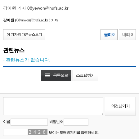
강예원 기자 08yewon@hufs.ac.kr
강예원
(08yewon@hufs.ac.kr )
기자
이 기자의 다른뉴스보기
올려 0
내려 0
관련뉴스
- 관련뉴스가 없습니다.
목록으로
스크랩하기
이름
비밀번호
2
7
4
5
2
0
6
1
보이는 도배방지키를 입력하세요.