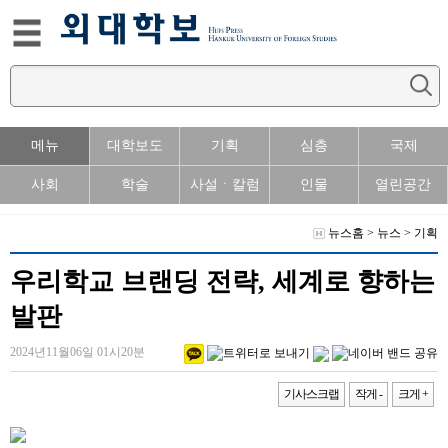
메뉴
대학보도
기획
심층
국제
사회
학술
사설ㆍ칼럼
인물
열린공간
뉴스홈
>
뉴스
>
기획
우리학교 브랜딩 전략, 세계로 향하는
발판
2024년11월06일 01시20분
기사스크랩
작게 -
크게 +