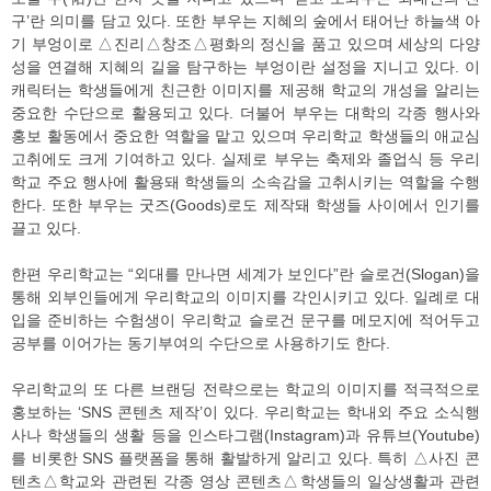
구’란 의미를 담고 있다. 또한 부우는 지혜의 숲에서 태어난 하늘색 아
기 부엉이로 △진리△창조△평화의 정신을 품고 있으며 세상의 다양
성을 연결해 지혜의 길을 탐구하는 부엉이란 설정을 지니고 있다. 이
캐릭터는 학생들에게 친근한 이미지를 제공해 학교의 개성을 알리는
중요한 수단으로 활용되고 있다. 더불어 부우는 대학의 각종 행사와
홍보 활동에서 중요한 역할을 맡고 있으며 우리학교 학생들의 애교심
고취에도 크게 기여하고 있다. 실제로 부우는 축제와 졸업식 등 우리
학교 주요 행사에 활용돼 학생들의 소속감을 고취시키는 역할을 수행
한다. 또한 부우는 굿즈(Goods)로도 제작돼 학생들 사이에서 인기를
끌고 있다.
한편 우리학교는 “외대를 만나면 세계가 보인다”란 슬로건(Slogan)을
통해 외부인들에게 우리학교의 이미지를 각인시키고 있다. 일례로 대
입을 준비하는 수험생이 우리학교 슬로건 문구를 메모지에 적어두고
공부를 이어가는 동기부여의 수단으로 사용하기도 한다.
우리학교의 또 다른 브랜딩 전략으로는 학교의 이미지를 적극적으로
홍보하는 ‘SNS 콘텐츠 제작’이 있다. 우리학교는 학내외 주요 소식행
사나 학생들의 생활 등을 인스타그램(Instagram)과 유튜브(Youtube)
를 비롯한 SNS 플랫폼을 통해 활발하게 알리고 있다. 특히 △사진 콘
텐츠△학교와 관련된 각종 영상 콘텐츠△학생들의 일상생활과 관련