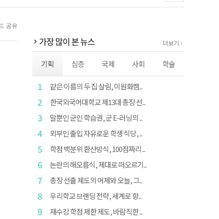
가장 많이 본 뉴스
더보기
기획
심층
국제
사회
학술
1
같은 이름의 두 집 살림, 이원화캠...
2
한국외국어대학교 제13대 총장 선...
3
말뿐인 군인 학습권, 군 E-러닝의 ...
4
외부인 출입 자유로운 학생 식당, ...
5
학점 백분위 환산방식, 100점짜리 ...
6
논란의 해오름식, 제대로 떠오르기...
7
총장 선출 제도의 어제와 오늘, 그...
8
우리학교 브랜딩 전략, 세계로 향...
9
재수강 학점 제한 제도, 바람직한 ...