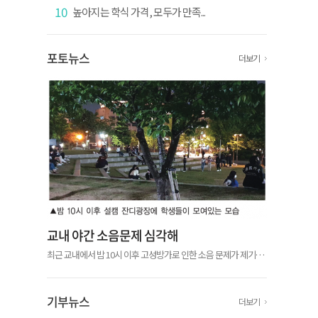
10
높아지는 학식 가격, 모두가 만족...
포토뉴스
더보기
교내 야간 소음문제 심각해
최근 교내에서 밤 10시 이후 고성방가로 인한 소음 문제가 제기됐
다. 우리학교 재학생 익명 커뮤니티 ‘에브리타임’에서 서울캠퍼스
(이하 설캠)와 글로벌캠퍼스(이하 글캠) 학생들이 야간 소음에 불
편을 표하는 글...
기부뉴스
더보기