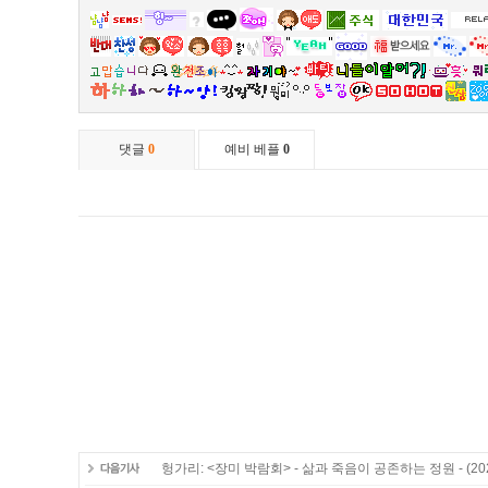
헝가리: <장미 박람회> - 삶과 죽음이 공존하는 정원 -
(20