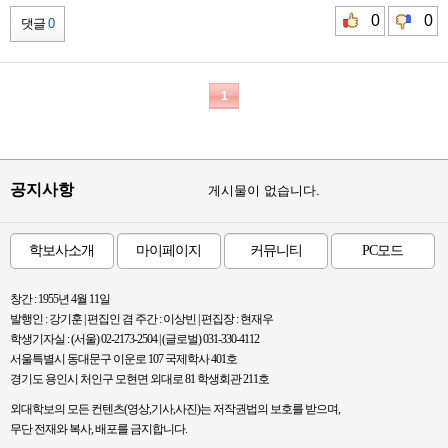
0
0
댓글
0
1
공지사항
게시물이 없습니다.
학보사소개
마이페이지
커뮤니티
PC모드
창간 : 1955년 4월 11일
발행인 : 강기훈 | 편집인 겸 주간 : 이상빈 | 편집장 : 현재우
학생기자실 : (서울) 02-2173-2504 | (글로벌) 031-330-4112
서울특별시 동대문구 이운로 107 국제학사 401호
경기도 용인시 처인구 모현면 외대로 81 학생회관 211호
외대학보의 모든 컨텐츠(영상,기사,사진)는 저작권법의 보호를 받으며,
무단 전재와 복사, 배포를 금지합니다.