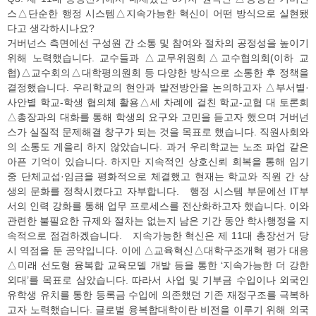
스△단순한 행정 시스템△지속가능한 혁신이 어떤 방식으로 실현됐
다고 생각하시나요?
거버넌스 측면에선 구성원 간 소통 및 참여와 절차의 공정성을 높이기
위해 노력했습니다. 교수들과 △교무위원회△교수협의회(이하 교
협)△교수회의△대학평의원회 등 다양한 방식으로 소통한 후 정책을
결정했습니다. 우리학교의 현안과 발전방안을 논의하고자 △부서별·
사안별 학교-학생 협의체 활용△세 차례에 걸친 학교-교협 대 토론회
△총장과의 대화를 통해 학생의 요구와 고민을 듣고자 했으며 거버넌
스가 실질적 문제해결 창구가 되는 것을 목표로 했습니다. 직원사회와
의 소통도 게을리 하지 않았습니다. 과거 우리학교는 노조 파업 같은
아픈 기억이 있습니다. 하지만 지속적인 상호신뢰 회복을 통해 임기
중 단체교섭·임금을 평화적으로 체결했고 현재는 학교와 직원 간 상
생의 문화를 정착시켰다고 자부합니다. 행정 시스템 부문에선 IT부
서의 인력 강화를 통해 업무 프로세스를 전산화하고자 했습니다. 이와
관련한 불필요한 규제와 절차는 없는지 남은 기간 동안 학사행정을 지
속적으로 점검하겠습니다. 지속가능한 혁신은 제 11대 총장선거 당
시 역점을 둔 공약입니다. 이에 △교육혁신△대학구조개혁 평가 대응
△미래 선도형 융복합 교육모델 개발 등을 통한 ‘지속가능한 더 강한
외대’를 목표로 삼았습니다. 따라서 사업 및 기부금 수입이나 외국인
유학생 유치를 통한 등록금 수입에 의존했던 기존 재정구조를 극복하
고자 노력했습니다. 글로벌 융복합대학이란 비전을 이루기 위해 외국