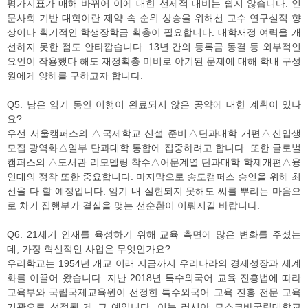
평가지표가 매해 바뀌어 이에 대한 선제적 대비는 쉽지 않습니다. 인
문사회 기반 대학이란 제약 속 순위 상승을 위해선 교수 연구실적 향
상이나 획기적인 학생장학금 확충이 필요합니다. 대학재정 여력을 개
선하지 못한 점도 안타깝습니다. 13년 간의 등록금 동결 등 외부적인
요인이 작용했다 해도 재정확충 미비로 야기된 문제에 대해 학내 구성
원에게 양해를 구하고자 합니다.
Q5. 남은 임기 동안 이행이 완료되지 않은 공약에 대한 계획이 있나
요?
우선 서울캠퍼스의 △국제학교 신설 준비△단과대학 개편△신입생
모집 광역화△일부 단과대학 통합에 집중하려고 합니다. 또한 글로벌
캠퍼스의 △도서관 리모델링 착수△어문계열 단과대학 학제개편△융
인대의 정착 또한 중요합니다. 마지막으로 송도캠퍼스 승인을 위해 최
선을 다 할 예정입니다. 임기 내 실현되지 못해도 씨를 뿌리는 마음으
로 차기 집행부가 결실을 맺는 선순환이 이뤄지길 바랍니다.
Q6. 21세기 인재를 육성하기 위해 교육 측면에 많은 변화를 주셨는
데, 가장 혁신적인 사업은 무엇인가요?
우리학교는 1954년 개교 이래 지금까지 우리나라의 경제성장과 세계
화를 이끌어 왔습니다. 지난 2018년 특수외국어 교육 진흥법에 따라
교육부와 국립국제교육원이 선정한 특수외국어 교육 진흥 전문 교육
기관으로 선정된 게 그 예입니다. 이는 러시아 모스크바국립대학교