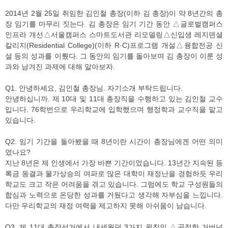
2014년 2월 25일 취임한 김인철 총장(이하 김 총장)이 약 8년간의 총
장 임기를 마무리 짓는다. 김 총장은 임기 기간 동안 △글로벌캠퍼스
인프라 개선△서울캠퍼스 스마트도서관 리모델링△신입생 레지덴셜
칼리지(Residential College)(이하 R·C)프로그램 개설△융합전공 신
설 등의 성과를 이뤘다. 그 동안의 임기를 돌아보며 김 총장이 이룬 성
과와 남겨진 과제에 대해 알아보자.
Q1. 안녕하세요, 김인철 총장님. 자기소개 부탁드립니다.
안녕하십니까. 제 10대 및 11대 총장직을 수행하고 있는 김인철 교수
입니다. 76학번으로 우리학교에 입학했으며 행정학과 교수직을 맡고
있습니다.
Q2. 임기 기간을 돌아봤을 때 8년이란 시간이 총장님에겐 어떤 의미
였나요?
지난 8년은 제 인생에서 가장 바쁜 기간이었습니다. 13년간 지속된 등
록금 동결과 물가상승의 여파로 많은 대학이 재정난을 경험하듯 우리
학교도 크고 작은 어려움을 겪고 있습니다. 그럼에도 학교 구성원들의
합심과 노력으로 온당한 성과를 거뒀다고 생각해 자부심을 느낍니다.
다만 우리학교의 재정 여력을 제고하지 못해 아쉬움이 남습니다.
Q3. 제 11대 총장선거에서 내세웠던 3가지 원칙인 △공정한 거버넌