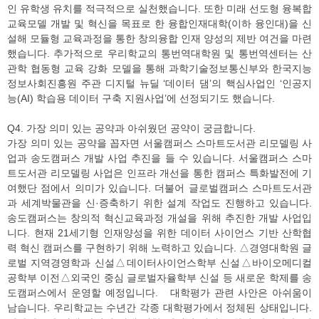
인 유학생 유치를 적극적으로 실천했습니다. 또한 미래 선도형 융복합
교육모델 개발 및 혁신을 목표로 한 융합인재대학(이하 융인대)을 신
설해 모듈형 교육과정을 통한 창의융합 인재 양성의 제반 여건을 마련
했습니다. 추가적으로 우리학교의 통번역대학원 및 통번역센터는 산
관학 협동형 교육 강화 모델을 통해 과학기술정보통신부와 한국지능
정보사회진흥원 주관 디지털 뉴딜 ‘데이터 댐’의 핵심사업인 ‘인공지
능(AI) 학습용 데이터 구축 지원사업’에 선정되기도 했습니다.
Q4. 가장 의미 있는 공약과 아쉬웠던 공약이 궁금합니다.
가장 의미 있는 공약을 꼽자면 서울캠퍼스 스마트도서관 리모델링 사
업과 송도캠퍼스 개발 사업 추진을 들 수 있습니다. 서울캠퍼스 스마
트도서관 리모델링 사업은 인프라 개선을 통한 캠퍼스 특화발전에 기
여했단 점에서 의미가 있습니다. 더불어 글로벌캠퍼스 스마트도서관
과 세계박물관을 신·증축하기 위한 설계 작업도 진행하고 있습니다.
송도캠퍼스는 창의적 혁신교육과정 개설을 위해 추진한 개발 사업입
니다. 현재 21세기형 인재양성을 위한 데이터 사이언스 기반 산학협
력 혁신 캠퍼스를 구현하기 위해 노력하고 있습니다. △경영대학원 글
로벌 지역경영학과 신설△데이터사이언스학부 신설△바이오메디컬
공학부 이전△외국인 중심 글로벌자율학부 신설 등 새로운 학제를 송
도캠퍼스에서 운영할 예정입니다. 대학평가 관련 사안은 아쉬움이
남습니다. 우리학교는 수년간 각종 대학평가에서 정체된 상태입니다.