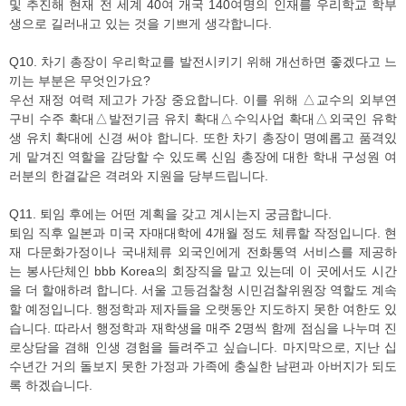
및 추진해 현재 전 세계 40여 개국 140여명의 인재를 우리학교 학부
생으로 길러내고 있는 것을 기쁘게 생각합니다.
Q10. 차기 총장이 우리학교를 발전시키기 위해 개선하면 좋겠다고 느
끼는 부분은 무엇인가요?
우선 재정 여력 제고가 가장 중요합니다. 이를 위해 △교수의 외부연
구비 수주 확대△발전기금 유치 확대△수익사업 확대△외국인 유학
생 유치 확대에 신경 써야 합니다. 또한 차기 총장이 명예롭고 품격있
게 맡겨진 역할을 감당할 수 있도록 신임 총장에 대한 학내 구성원 여
러분의 한결같은 격려와 지원을 당부드립니다.
Q11. 퇴임 후에는 어떤 계획을 갖고 계시는지 궁금합니다.
퇴임 직후 일본과 미국 자매대학에 4개월 정도 체류할 작정입니다. 현
재 다문화가정이나 국내체류 외국인에게 전화통역 서비스를 제공하
는 봉사단체인 bbb Korea의 회장직을 맡고 있는데 이 곳에서도 시간
을 더 할애하려 합니다. 서울 고등검찰청 시민검찰위원장 역할도 계속
할 예정입니다. 행정학과 제자들을 오랫동안 지도하지 못한 여한도 있
습니다. 따라서 행정학과 재학생을 매주 2명씩 함께 점심을 나누며 진
로상담을 겸해 인생 경험을 들려주고 싶습니다. 마지막으로, 지난 십
수년간 거의 돌보지 못한 가정과 가족에 충실한 남편과 아버지가 되도
록 하겠습니다.