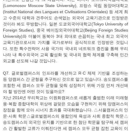
(Lomonosov Moscow State University), 프랑스 국립 동양어대학교
(Institut National des Langues et Civilisations Orientales) 등 세계 최
고 수준의 대학과 견주어도 손색없는 외국어 교육기관으로 인정받은
것이라 봐도 무방합니다. 일본 도쿄외국어대학교(Tokyo University of
Foreign Studies), 중국 베이징외국어대학교(Beijing Foreign Studies
University)와 더불어 동북아 3대 외대로 손꼽히는 국내 최고 외국어
교육기관으로서의 가치를 국가로부터 공식적으로 인정받은 것입니
다. 또한 특수전략어 사용 국가의 국내외 네트워크 증진을 통해 우리
나라 내 특수외국어 교육 활성화 및 국내외 협력 체계를 구축해 민간
외교를 선도해 나갈 것입니다.
Q7. 글로벌캠퍼스의 인프라를 개선하고 R·C 체제 기반을 조성하는
등 양캠퍼스 간 균형을 추구하신 것으로 알고 있습니다. 송도캠퍼스를
포함한 세 캠퍼스 모두 균형을 맞춰 성장하기 위해 가장 먼저 개선돼
야 할 방안엔 어떤 것이 있을까요?
지난 2014년 우리학교는 이원화캠퍼스로 새롭게 출범한 이래 미래형
융·복합 종합대학의 위상에 걸맞은 모습을 구현하기 위해 양캠퍼스의
장점을 함께 모아 시너지 효과를 극대화했습니다. △서울캠퍼스의 인
문·사회 학문△글로벌캠퍼스의 융합인재 육성과 사회 종합적 학문△
송도캠퍼스의 외국인 유치를 기반으로 한 첨단 학문을 탐구해 세 캠퍼
스 간 활발한 교류가 이뤄진다면 세 캠퍼스 모두 균형 잡힌 교육이 이