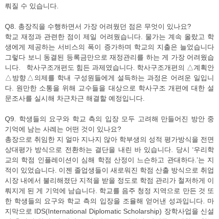
뤄질 수 있습니다.
Q8. 총장직을 수행하면서 가장 어려웠던 점은 무엇이 있나요?
학교 재정과 관련한 점이 제일 어려웠습니다. 물가는 계속 올랐고 학
생에게 제공하는 서비스의 폭이 증가하며 학교의 지출은 늘었습니다
그렇다 보니 동결된 등록금만으로 재정관리를 하는 게 가장 어려웠습
니다. 학사구조개편도 힘든 과제였습니다. 학사구조개편의 △계획안
△방향△의제를 학내 구성원들에게 설득하는 과정은 어려운 일입니
다. 원만한 소통을 위해 교수들을 대상으로 학사구조 개편에 대한 설
문조사를 실시해 차근차근 해결할 예정입니다.
Q9. 학생들의 요구와 학교 측의 입장 모두 고려해 만들어진 방안 중
기억에 남는 사례는 어떤 것이 있나요?
총장으로 취임한 지 얼마 지나지 않아 학부생의 성적 평가방식을 전면
상대평가 방식으로 전환하는 결단을 내린 바 있습니다. 당시 ‘우리학
교의 학점 인플레이션이 심해 학점 산정이 느슨하고 관대하다.’는 지
적이 있었습니다. 이젠 졸업생들이 새로워진 학점 산출 방식으로 취업
시장 내에서 불리해졌단 지적을 받을 정도로 학점 관리가 철저하게 이
뤄지게 된 게 기억에 남습니다. 학교를 음주 청정 지역으로 만든 것 또
한 학생들의 요구와 학교 측의 입장을 조율해 얻어낸 성과입니다. 마
지막으로 IDS(International Diplomatic Scholarship) 장학사업을 신설