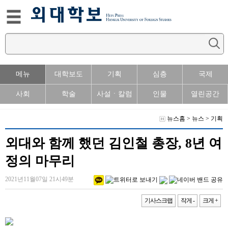
메뉴
대학보도
기획
심층
국제
사회
학술
사설ㆍ칼럼
인물
열린공간
뉴스홈
>
뉴스
>
기획
외대와 함께 했던 김인철 총장, 8년 여
정의 마무리
2021년11월07일 21시49분
기사스크랩
작게 -
크게 +