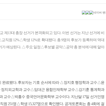
교 제13대 총장 선거가 본격화되고 있다. 이번 선거는 지난 선거에 비
교직원 12%△학생 12%로 확대됐다. 총 9명의 후보가 등록하며 역대
거가 예상된다. △주요 일정△후보별 공약△공약 총 분석에 대해 알아
록이 완료됐다. 후보자는 기호 순서에 따라 △장지호 행정학과 교수△윤
 정치외교학과 교수△임대근 융합인재학부 교수△강기훈 통계학과
 교수△박흥수 중국언어문화학부 교수이다. 지난달 17일 선거인명
 251명△학생 15,327명으로 확인됐다. 공개토론회는 총 4회에 걸