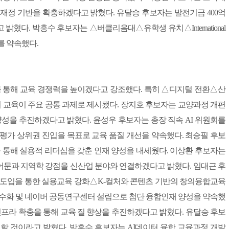
재정 기반을 확충하겠다고 밝혔다. 유달승 후보자는 발전기금 400억
혔다. 박흥수 후보자는 △버클리음대△유학생 유치△International
보를 약속했다.
화를 통해 교육 경쟁력을 높이겠다고 강조했다. 특히 △디지털 전환△산
 교육이 주요 공통 과제로 제시됐다. 장지호 후보자는 교양과정 개편
양성을 추진하겠다고 밝혔다. 윤성우 후보자는 총장 직속 AI 위원회를
 평가 상위권 진입을 목표로 교육 품질 개선을 약속했다. 최승필 후보
을 통해 실용적 리더십을 갖춘 인재 양성을 내세웠다. 이상환 후보자는
어문과 지역학 강점을 신산업 분야와 연결하겠다고 밝혔다. 임대근 후
 도입을 통한 실용교육 강화△K-컬처와 콘텐츠 기반의 창의융합교육
 필수화 및 네이버 공동연구센터 설립으로 첨단 융합인재 양성을 약속했
 인프라 확충을 통해 교육 질 향상을 추진하겠다고 밝혔다. 유달승 후보
현할 것이라고 밝혔다. 박흥수 후보자는 AI데이터 융합 교육과정 개발