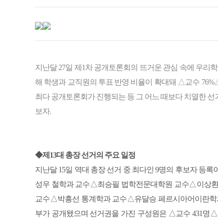
지난달 27일 제1차 공개토론회의 뜨거운 관심 속에 우리학
해 학생과 교직원의 투표 반영 비율이 확대돼 △교수 76%△
최다 공개토론회가 진행되는 등 그 어느 때보다 치열한 선
보자.
◆제13대 총장 선거의 주요 일정
지난달 15일 역대 총장 선거 중 최다인 9명의 후보자 등
성우 철학과 교수△최승필 법학전문대학원 교수△이상환
교수△박흥선 통계학과 교수△유달승 페르시아어이란학과
부가 공개됐으며 선거권을 가진 구성원은 △교수 431명△직원