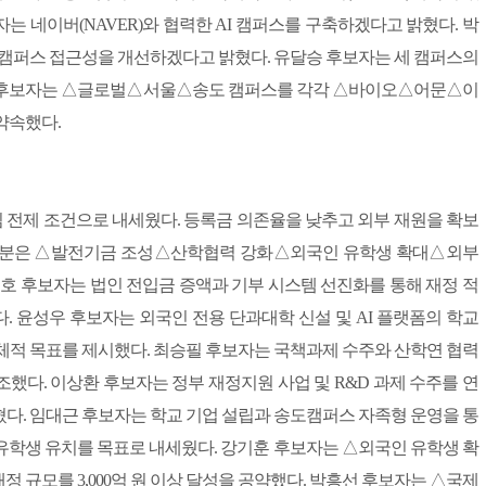
 네이버(NAVER)와 협력한 AI 캠퍼스를 구축하겠다고 밝혔다. 박
로 캠퍼스 접근성을 개선하겠다고 밝혔다. 유달승 후보자는 세 캠퍼스의
수 후보자는 △글로벌△서울△송도 캠퍼스를 각각 △바이오△어문△이
약속했다.
심 전제 조건으로 내세웠다. 등록금 의존율을 낮추고 외부 재원을 확보
대부분은 △발전기금 조성△산학협력 강화△외국인 유학생 확대△외부
지호 후보자는 법인 전입금 증액과 기부 시스템 선진화를 통해 재정 적
 윤성우 후보자는 외국인 전용 단과대학 신설 및 AI 플랫폼의 학교
 구체적 목표를 제시했다. 최승필 후보자는 국책과제 수주와 산학연 협력
했다. 이상환 후보자는 정부 재정지원 사업 및 R&D 과제 수주를 연
밝혔다. 임대근 후보자는 학교 기업 설립과 송도캠퍼스 자족형 운영을 통
상의 유학생 유치를 목표로 내세웠다. 강기훈 후보자는 △외국인 유학생 확
 규모를 3,000억 원 이상 달성을 공약했다. 박흥선 후보자는 △국제