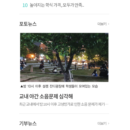
10
높아지는 학식 가격, 모두가 만족...
포토뉴스
더보기
교내 야간 소음문제 심각해
최근 교내에서 밤 10시 이후 고성방가로 인한 소음 문제가 제기됐
다. 우리학교 재학생 익명 커뮤니티 ‘에브리타임’에서 서울캠퍼스
(이하 설캠)와 글로벌캠퍼스(이하 글캠) 학생들이 야간 소음에 불
편을 표하는 글...
기부뉴스
더보기