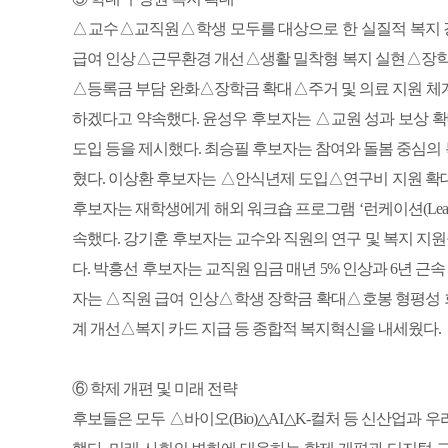
△교수△교직원△학생 모두를 대상으로 한 실질적 복지 강
급여 인상△근무환경 개선△생활 밀착형 복지 실현△장학금
△등록금 부담 완화△장학금 확대△주거 및 의료 지원 체계 
하겠다고 약속했다. 윤성우 후보자는 △교원 성과 보상 확대△
도입 등을 제시했다. 최승필 후보자는 참여와 돌봄 중심의
혔다. 이상환 후보자는 △안식년제 도입△연구비 지원 확
후보자는 재학생에게 해외 워크숍 프로그램 ‘런케이션(Learn
속했다. 강기훈 후보자는 교수와 직원의 연구 및 복지 지원을 
다. 박흥선 후보자는 교직원 임금 매년 5% 인상과 6년 근
자는 △직원 급여 인상△학생 장학금 확대△호봉 형평성
계 개선△복지 카드 지급 등 종합적 복지혁신을 내세웠다.
⑥ 학제 개편 및 미래 전략
후보들은 모두 △바이오(Bio)△AI△K-컬처 등 신산업과