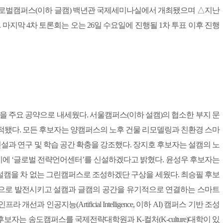
시 글로벌캠퍼스(이하 글캠) 백년관 국제세미나실에서 개최됐으며 △지난
 마지막 4차 토론회는 오는 26일 수요일에 진행될 1차 투표 이후 진행
을 주요 공약으로 내세웠다. 서울캠퍼스(이하 설캠)의 협소한 부지 문
적됐다. 모든 후보자는 양캠퍼스의 노후 건물 리모델링과 친환경 스마
과 연구 및 학습 공간 확충을 강조했다. 장지호 후보자는 설캠의 노
에 ‘글로벌 전략언어센터’를 신설하겠다고 밝혔다. 윤성우 후보자는
캠을 차 없는 그린캠퍼스로 조성하겠단 구상을 세웠다. 최승필 후보
점으로 발전시키고 설캠과 글캠의 공간을 유기적으로 연결하는 스마트
인공지능(Artificial Intelligence, 이하 AI) 캠퍼스 기반 조성
보자는 송도캠퍼스를 국제전략대학원과 K-컬처(K-culture)대학이 있