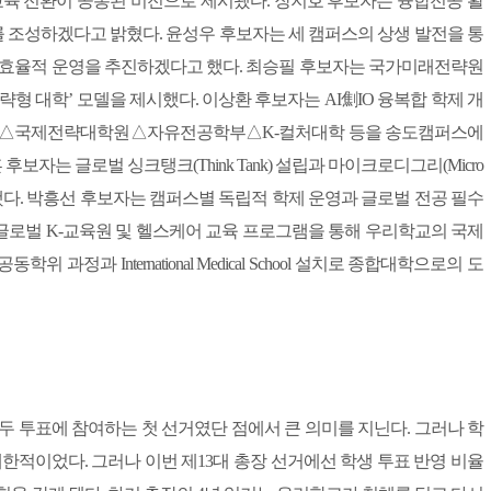
교육 전환이 공통된 비전으로 제시됐다. 장지호 후보자는 융합전공 활
 조성하겠다고 밝혔다. 윤성우 후보자는 세 캠퍼스의 상생 발전을 통
로 효율적 운영을 추진하겠다고 했다. 최승필 후보자는 국가미래전략원
형 대학’ 모델을 제시했다. 이상환 후보자는 AI劁IO 융복합 학제 개
자는 △국제전략대학원△자유전공학부△K-컬처대학 등을 송도캠퍼스에
는 글로벌 싱크탱크(Think Tank) 설립과 마이크로디그리(Micro
약했다. 박흥선 후보자는 캠퍼스별 독립적 학제 운영과 글로벌 전공 필수
글로벌 K-교육원 및 헬스케어 교육 프로그램을 통해 우리학교의 국제
정과 International Medical School 설치로 종합대학으로의 도
두 투표에 참여하는 첫 선거였단 점에서 큰 의미를 지닌다. 그러나 학
한적이었다. 그러나 이번 제13대 총장 선거에선 학생 투표 반영 비율