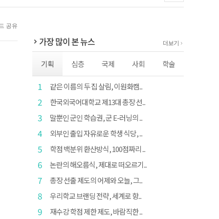
가장 많이 본 뉴스
더보기
기획
심층
국제
사회
학술
1
같은 이름의 두 집 살림, 이원화캠...
2
한국외국어대학교 제13대 총장 선...
3
말뿐인 군인 학습권, 군 E-러닝의 ...
4
외부인 출입 자유로운 학생 식당, ...
5
학점 백분위 환산방식, 100점짜리 ...
6
논란의 해오름식, 제대로 떠오르기...
7
총장 선출 제도의 어제와 오늘, 그...
8
우리학교 브랜딩 전략, 세계로 향...
9
재수강 학점 제한 제도, 바람직한 ...