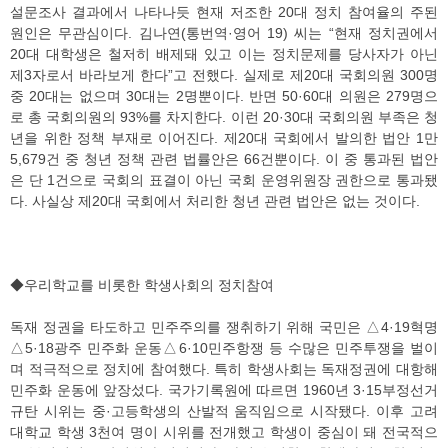
설문조사 결과에서 나타나듯 현재 저조한 20대 정치 참여율의 주된
원인은 무관심이다. 김나연(통번역·영어 19) 씨는 “현재 정치권에서
20대 대학생은 철저히 배제돼 있고 이는 정치문제를 당사자가 아닌
제3자로서 바라보게 한다”고 전했다. 실제로 제20대 국회의원 300명
중 20대는 없으며 30대는 2명뿐이다. 반면 50·60대 의원은 279명으
로 총 국회의원의 93%를 차지한다. 이런 20·30대 국회의원 부족은 청
년을 위한 정책 부재로 이어진다. 제20대 국회에서 발의한 법안 1만
5,679건 중 청년 정책 관련 법률안은 66건뿐이다. 이 중 통과된 법안
은 단 1건으로 국회의 표결이 아닌 국회 운영위원장 권한으로 통과됐
다. 사실상 제20대 국회에서 처리한 청년 관련 법안은 없는 것이다.
◆우리학교를 비롯한 학생사회의 정치참여
독재 정권을 타도하고 민주주의를 쟁취하기 위해 국민은 △4·19혁명
△5·18광주 민주화 운동△6·10민주항쟁 등 수많은 민주투쟁을 벌이
며 적극적으로 정치에 참여했다. 특히 학생사회는 독재정권에 대항해
민주화 운동에 앞장섰다. 국가기록원에 따르면 1960년 3·15부정선거
규탄 시위는 중·고등학생의 산발적 움직임으로 시작됐다. 이후 고려
대학교 학생 3천여 명이 시위를 전개했고 학생이 중심이 돼 전국적으