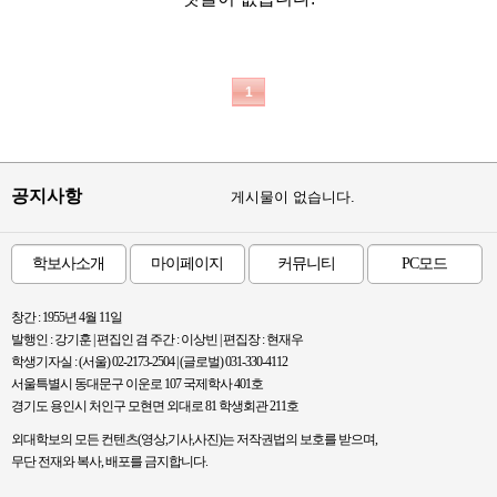
1
공지사항
게시물이 없습니다.
학보사소개
마이페이지
커뮤니티
PC모드
창간 : 1955년 4월 11일
발행인 : 강기훈 | 편집인 겸 주간 : 이상빈 | 편집장 : 현재우
학생기자실 : (서울) 02-2173-2504 | (글로벌) 031-330-4112
서울특별시 동대문구 이운로 107 국제학사 401호
경기도 용인시 처인구 모현면 외대로 81 학생회관 211호
외대학보의 모든 컨텐츠(영상,기사,사진)는 저작권법의 보호를 받으며,
무단 전재와 복사, 배포를 금지합니다.