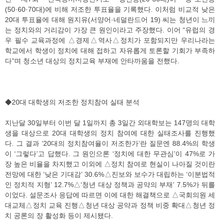
(50·60·70대)에 비해 저조한 투표율을 기록했다. 이처럼 비교적 낮은
20대 투표율에 대해 원지유(서양어·네덜란드어 19) 씨는 청년이 느끼
는 정치와의 거리감이 가장 큰 원인이라고 주장했다. 이어 “유럽의 경
우 필수 교육과정에 △경제△역사△정치가 포함되지만 우리나라는
학교에서 학생이 정치에 대해 접하고 자유롭게 토론할 기회가 부족하
다”며 청소년 대상의 정치교육 부재에 안타까움을 전했다.
◆20대 대학생의 저조한 정치참여 실태 분석
지난달 30일부터 이번 달 1일까지 총 3일간 외대학보는 147명의 대학
생을 대상으로 20대 대학생의 정치 참여에 대한 실태조사를 진행했
다. 그 결과 ‘20대의 정치참여율이 저조한가’란 질문엔 88.4%의 학생
이 ‘그렇다’고 답했다. 그 원인으론 ‘정치에 대한 무관심’이 47%로 가
장 높은 비율을 차지했고 이외에 △정치 참여로 현실이 나아질 것이란
전망에 대한 ‘낮은 기대감’ 30.6%△진보와 보수가 대립하는 ‘이분법적
인 정치적 지형’ 12.7%△‘청년 대상 정책과 공약의 부재’ 7.5%가 뒤를
이었다. 설문조사 응답에 따르면 이에 대한 해결책으로 △국회의원 세
대교체△정치 교육 진행△청년 대상 공약과 정책 비중 확대△청년 정
치 공론의 장 활성화 등이 제시됐다.