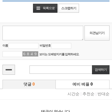
목록으로
스크랩하기
이름
비밀번호
6
9
8
5
4
4
9
6
보이는 도배방지키를 입력하세요.
댓글
0
예비 베플
0
시간순
|
추천순
|
반대순
댓글이 없습니다.