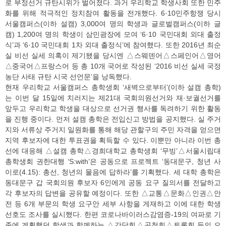
로 부정선거 규탄시위가 벌어졌다. 과거 우리학교 학생사회 또한 민주
화를 위해 적극적인 정치참여 활동을 전개했다. 6·10민주항쟁 당시
서울캠퍼스(이하 설캠) 3,000여 명의 학생과 글로벌캠퍼스(이하 글
캠) 1,200여 명의 학생이 삼민광장에 모여 ‘6·10 국민대회 외대 출정
식’과 ‘6·10 국민대회 1차 외대 출정식’에 참여했다. 또한 2016년 최순
실 비선 실세 의혹이 제기됐을 당시엔 △스웨덴어△스페인어△영어
△중국어△프랑스어 등 총 10개 국어로 작성된 ‘2016 비선 실세 국정
농단 사태 규탄 시국 선언문’을 낭독했다.
현재 우리학교 서울캠퍼스 총학생회 ‘새벽으로부터’(이하 설캠 총학)
는 이번 달 15일에 치러지는 제21대 국회의원선거와 재·보궐선거를
앞두고 우리학교 학생을 대상으로 선거권 행사를 독려하기 위한 활동
을 진행 중이다. 먼저 설캠 총학은 전입신고 방법을 공지했다. 실 주거
지와 서류상 주거지 일원화를 통해 해당 관할구의 주민 자격을 얻으면
지역 후보자에 대한 투표권을 획득할 수 있다. 이뿐만 아니라 이번 총
선에 대응해 △설캠 총학△경희대학교 총학생회 ‘무빙’△서울시립대
총학생회 권한대행 ‘S:with’은 공동으로 프로젝트 ‘동대문구, 청년 사
이로(4.15): 총선, 청년의 물음에 답하라’를 기획했다. 세 대학 총학은
동대문구 갑 국회의원 후보자 6인에게 공동 요구 질의서를 전달하고
각 후보자의 답변을 공유할 예정이다. 또한 △교통△문화△인권△안
전 등 6개 부문의 학생 요구안 세부 사항을 게재하고 이에 대한 학생
선호도 조사를 실시했다. 한편 코로나바이러스감염증-19의 여파로 기
존에 계획했던 학생과 함께하는 △간담회△공청회△토론회 등의 오