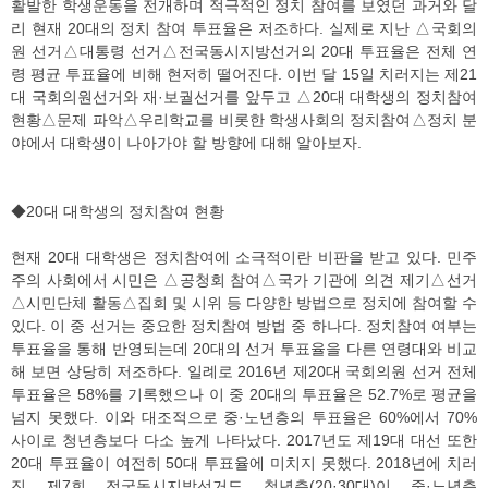
활발한 학생운동을 전개하며 적극적인 정치 참여를 보였던 과거와 달
리 현재 20대의 정치 참여 투표율은 저조하다. 실제로 지난 △국회의
원 선거△대통령 선거△전국동시지방선거의 20대 투표율은 전체 연
령 평균 투표율에 비해 현저히 떨어진다. 이번 달 15일 치러지는 제21
대 국회의원선거와 재·보궐선거를 앞두고 △20대 대학생의 정치참여
현황△문제 파악△우리학교를 비롯한 학생사회의 정치참여△정치 분
야에서 대학생이 나아가야 할 방향에 대해 알아보자.
◆20대 대학생의 정치참여 현황
현재 20대 대학생은 정치참여에 소극적이란 비판을 받고 있다. 민주
주의 사회에서 시민은 △공청회 참여△국가 기관에 의견 제기△선거
△시민단체 활동△집회 및 시위 등 다양한 방법으로 정치에 참여할 수
있다. 이 중 선거는 중요한 정치참여 방법 중 하나다. 정치참여 여부는
투표율을 통해 반영되는데 20대의 선거 투표율을 다른 연령대와 비교
해 보면 상당히 저조하다. 일례로 2016년 제20대 국회의원 선거 전체
투표율은 58%를 기록했으나 이 중 20대의 투표율은 52.7%로 평균을
넘지 못했다. 이와 대조적으로 중·노년층의 투표율은 60%에서 70%
사이로 청년층보다 다소 높게 나타났다. 2017년도 제19대 대선 또한
20대 투표율이 여전히 50대 투표율에 미치지 못했다. 2018년에 치러
진 제7회 전국동시지방선거도 청년층(20·30대)이 중·노년층