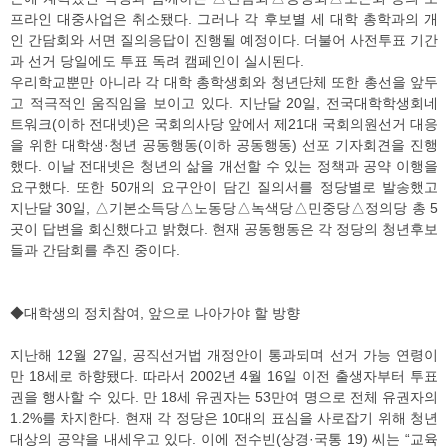
프라인 대중사업은 취소됐다. 그러나 각 후보별 세 대학 총학과의 개
인 간담회와 서면 질의응답이 진행될 예정이다. 더불어 사전투표 기간
과 선거 당일에도 투표 독려 캠페인이 실시된다.
우리학교뿐만 아니라 각 대학 총학생회와 청년단체 또한 총선을 앞두
고 적극적인 움직임을 보이고 있다. 지난달 20일, 전국대학학생회네
트워크(이하 전대넷)은 국회의사당 앞에서 제21대 국회의원선거 대응
을 위한 대학생·청년 공동행동(이하 공동행동) 선포 기자회견을 진행
했다. 이날 전대넷은 청년의 삶을 개선할 수 있는 정책과 공약 이행을
요구했다. 또한 50개의 요구안이 담긴 질의서를 정당별로 발송했고
지난달 30일, △기본소득당△노동당△녹색당△민중당△정의당 총 5
곳이 답변을 회신했다고 밝혔다. 현재 공동행동은 각 정당의 청년후보
들과 간담회를 추진 중이다.
◆대학생의 정치참여, 앞으로 나아가야 할 방향
지난해 12월 27일, 공직선거법 개정안이 통과되며 선거 가능 연령이
만 18세로 하향됐다. 따라서 2002년 4월 16일 이전 출생자부터 투표
권을 행사할 수 있다. 만 18세 유권자는 53만여 명으로 전체 유권자의
1.2%를 차지한다. 현재 각 정당은 10대의 표심을 사로잡기 위해 청년
대상의 공약을 내세우고 있다. 이에 전수빈(상경·국통 19) 씨는 “교육