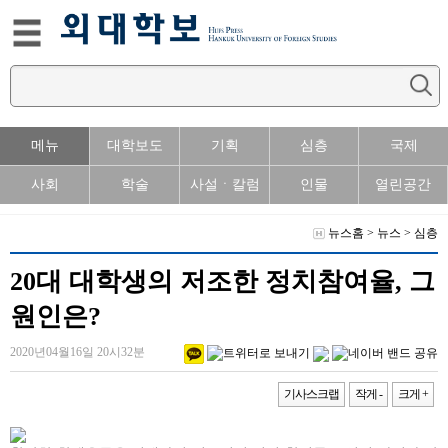
메뉴
대학보도
기획
심층
국제
사회
학술
사설ㆍ칼럼
인물
열린공간
뉴스홈
>
뉴스
>
심층
20대 대학생의 저조한 정치참여율, 그
원인은?
2020년04월16일 20시32분
기사스크랩
작게 -
크게 +