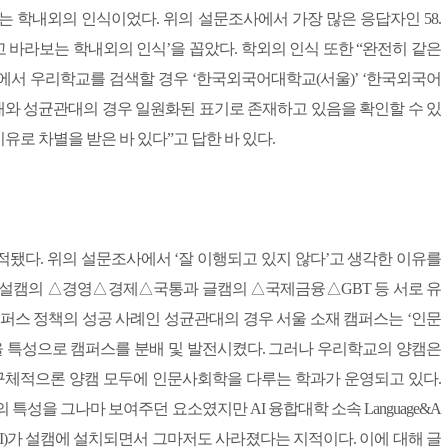
제는 학내외의 인식이었다. 위의 설문조사에서 가장 많은 응답자인 58.
고 바라보는 학내외의 인식’을 꼽았다. 학외의 인식 또한 “완전히 같은
h)에서 우리학교를 검색할 경우 ‘한국외국어대학교(서울)’ ‘한국외국어
희대와 성균관대의 경우 일원화된 표기로 존재하고 있음을 확인할 수 있
이유로 차별을 받은 바 있다”고 답한 바 있다.
됐다. 위의 설문조사에서 ‘잘 이행되고 있지 않다’고 생각한 이유를
 “설캠의 △경영△경제△국통과 글캠의 △국제금융△GBT 등 서로 유
퍼스 정책의 성공 사례인 성균관대의 경우 서울 소재 캠퍼스는 ‘인문
을 특성으로 캠퍼스를 분배 및 발전시켰다. 그러나 우리학교의 양캠은
 구체적으론 양캠 모두에 인문사회학을 다루는 학과가 운영되고 있다.
특성을 그나마 보여주던 요소였지만 AI 융합대학 소속 Language&A
부(이하 SAI)가 설캠에 설치되면서 그마저도 사라졌다는 지적이다. 이에 대해 글