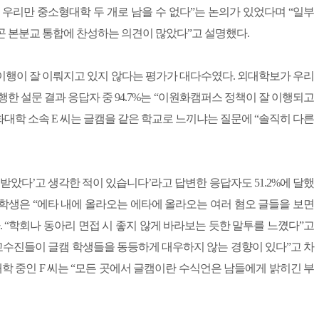
우리만 중소형대학 두 개로 남을 수 없다”는 논의가 있었다며 “일부
곤 본분교 통합에 찬성하는 의견이 많았다”고 설명했다.
 이행이 잘 이뤄지고 있지 않다는 평가가 대다수였다. 외대학보가 우리
한 설문 결과 응답자 중 94.7%는 “이원화캠퍼스 정책이 잘 이행되고
대학 소속 E 씨는 글캠을 같은 학교로 느끼냐는 질문에 “솔직히 다른
받았다’고 생각한 적이 있습니다’라고 답변한 응답자도 51.2%에 달했
한 학생은 “에타 내에 올라오는 에타에 올라오는 여러 혐오 글들을 보면
 “학회나 동아리 면접 시 좋지 않게 바라보는 듯한 말투를 느꼈다”고
 교수진들이 글캠 학생들을 동등하게 대우하지 않는 경향이 있다”고 차
재학 중인 F 씨는 “모든 곳에서 글캠이란 수식언은 남들에게 밝히긴 부