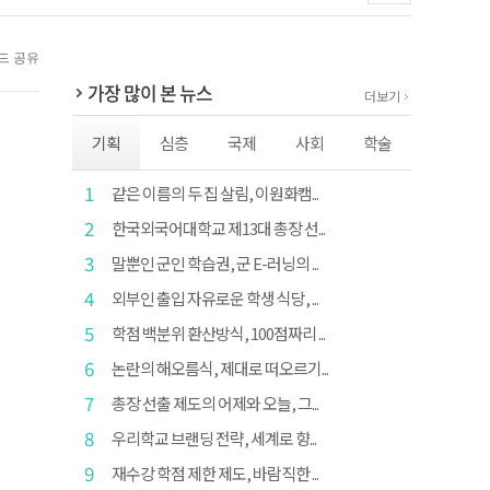
가장 많이 본 뉴스
더보기
기획
심층
국제
사회
학술
1
같은 이름의 두 집 살림, 이원화캠...
2
한국외국어대학교 제13대 총장 선...
3
말뿐인 군인 학습권, 군 E-러닝의 ...
4
외부인 출입 자유로운 학생 식당, ...
5
학점 백분위 환산방식, 100점짜리 ...
6
논란의 해오름식, 제대로 떠오르기...
7
총장 선출 제도의 어제와 오늘, 그...
8
우리학교 브랜딩 전략, 세계로 향...
9
재수강 학점 제한 제도, 바람직한 ...