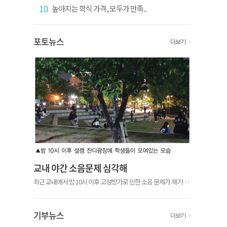
10
높아지는 학식 가격, 모두가 만족...
포토뉴스
더보기
교내 야간 소음문제 심각해
최근 교내에서 밤 10시 이후 고성방가로 인한 소음 문제가 제기됐
다. 우리학교 재학생 익명 커뮤니티 ‘에브리타임’에서 서울캠퍼스
(이하 설캠)와 글로벌캠퍼스(이하 글캠) 학생들이 야간 소음에 불
편을 표하는 글...
기부뉴스
더보기