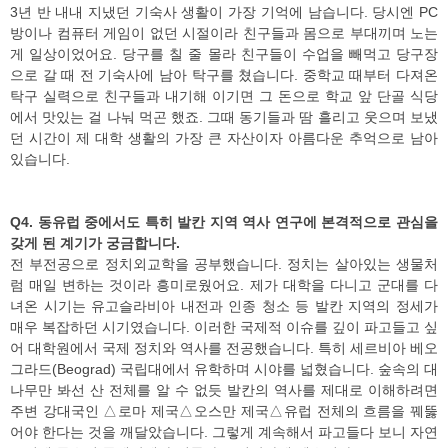
3년 반 내내 지냈던 기숙사 생활이 가장 기억에 남습니다. 당시엔 PC
방이나 컴퓨터 게임이 없던 시절이라 친구들과 몸으로 부대끼며 노는
게 일상이었어요. 당구를 칠 줄 몰라 친구들이 수업을 빼먹고 당구장
으로 갈 때 전 기숙사에 남아 탁구를 쳤습니다. 중학교 때부터 다져온
탁구 실력으로 친구들과 내기해 이기면 그 돈으로 학교 앞 단골 식당
에서 맛있는 걸 나눠 먹곤 했죠. 그때 동기들과 땀 흘리고 웃으며 보냈
던 시간이 제 대학 생활의 가장 큰 자산이자 아름다운 추억으로 남아
있습니다.
Q4. 동유럽 중에서도 특히 발칸 지역 역사 연구에 본격적으로 관심을
갖게 된 계기가 궁금합니다.
전 부전공으로 정치외교학을 공부했습니다. 정치는 살아있는 생물처
럼 매일 변하는 것이라 흥미로웠어요. 제가 대학을 다니고 군대를 다
녀온 시기는 유고슬라비아 내전과 인종 청소 등 발칸 지역의 정세가
매우 복잡하던 시기였습니다. 이러한 국제적 이슈를 깊이 파고들고 싶
어 대학원에서 국제 정치와 역사를 전공했습니다. 특히 세르비아 베오
그라드(Beograd) 국립대에서 유학하며 시야를 넓혔습니다. 숲속의 대
나무만 봐선 산 전체를 알 수 없듯 발칸의 역사를 제대로 이해하려면
주변 강대국인 △로마 제국△오스만 제국△유럽 전체의 흐름을 꿰뚫
어야 한다는 것을 깨달았습니다. 그렇게 계속해서 파고들다 보니 자연