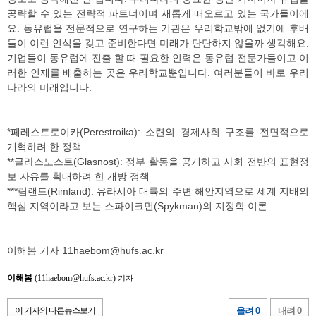
공략할 수 있는 전략적 파트너이며 새롭게 떠오르고 있는 국가들이에
요. 동유럽을 전문적으로 연구하는 기관은 우리학교밖에 없기에 후배
들이 이런 인식을 갖고 준비한다면 미래가 탄탄하지 않을까 생각해요.
기업들이 동유럽에 진출 할 때 필요한 인력은 동유럽 전문가들이고 이
러한 인재를 배출하는 곳은 우리학교뿐입니다. 여러분들이 바로 우리
나라의 미래입니다.
*페레스트로이카(Perestroika): 소련의 경제사회 구조를 전면적으로
개혁하려 한 정책
**글라스노스트(Glasnost): 정부 활동을 공개하고 사회 전반의 표현정
보 자유를 확대하려 한 개방 정책
***림랜드(Rimland): 유라시아 대륙의 주변 해안지역으로 세계 지배의
핵심 지역이라고 보는 스파이크먼(Spykman)의 지정학 이론.
이해봄 기자 11haebom@hufs.ac.kr
이해봄
(11haebom@hufs.ac.kr)
기자
이 기자의 다른뉴스보기
올려 0
내려 0