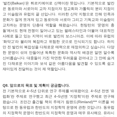
‘발칸(Balkan)’은 튀르키예어로 산맥이란 뜻입니다. 기본적으로 발칸
은 동로마와 서로마의 교차 지점이자 정교회와 가톨릭의 분리 지점이
고 이슬람과 유럽의 끝 선입니다. 이러한 산악 지형으로 인해 민족과
문화가 잘게 쪼개져 있고 동로마와 서로마 그리고 기독교와 이슬람이
교차하는 문명의 단층대 역할을 해왔습니다. 헌팅턴의 ‘문명의 충
돌’에서도 현재 전쟁이 일어나고 있는 팔레스타인과 더불어 대표적인
사례로 들고 있는 지역이 바로 발칸의 보스니아죠. 이에 따라 유럽의
‘화약고’라 불리며 복잡하고 위험한 곳으로 인식되기도 합니다. 하지
만 전 발칸의 복잡성을 다채로운 매력으로 재정의하고 싶습니다. 다양
한 문명이 섞여 만들어낸 독특한 문화와 역사적 배경은 알면 알수록
신비롭습니다. 대중들이 가진 막연한 두려움을 걷어내고 그 안에 숨겨
진 다채로운 이야기와 보석 같은 아름다움을 발견할 수 있도록 쉽고
재미있게 전달하는 것이 제 역할입니다.
Q8. 앞으로의 목표 및 계획이 궁금합니다.
전 기본적으로 4~5년 단위로 연구 주제를 바꿔왔어요. 4~5년 전엔 ‘유
럽화’란 주제로 연구했고 최근 4~5년엔 ‘지정학’이란 주제로 연구해
왔습니다. 조만간 출간될 책의 주제가 림랜드(Rimland)*** 이론을 바
탕으로 한 동유럽과 한반도의 지정학적 운명에 관한 것입니다. 동유럽
의 지정학적 운명이 한반도의 지정학적 운명과 매우 유사해요. 유라시