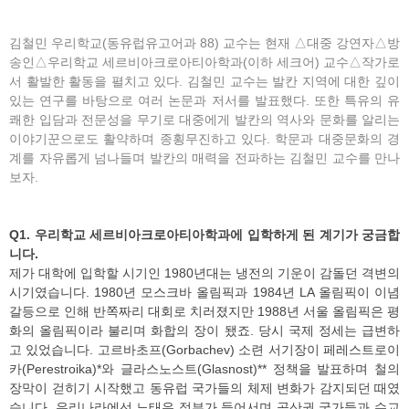
김철민 우리학교(동유럽유고어과 88) 교수는 현재 △대중 강연자△방
송인△우리학교 세르비아크로아티아학과(이하 세크어) 교수△작가로
서 활발한 활동을 펼치고 있다. 김철민 교수는 발칸 지역에 대한 깊이
있는 연구를 바탕으로 여러 논문과 저서를 발표했다. 또한 특유의 유
쾌한 입담과 전문성을 무기로 대중에게 발칸의 역사와 문화를 알리는
이야기꾼으로도 활약하며 종횡무진하고 있다. 학문과 대중문화의 경
계를 자유롭게 넘나들며 발칸의 매력을 전파하는 김철민 교수를 만나
보자.
Q1. 우리학교 세르비아크로아티아학과에 입학하게 된 계기가 궁금합
니다.
제가 대학에 입학할 시기인 1980년대는 냉전의 기운이 감돌던 격변의
시기였습니다. 1980년 모스크바 올림픽과 1984년 LA 올림픽이 이념
갈등으로 인해 반쪽짜리 대회로 치러졌지만 1988년 서울 올림픽은 평
화의 올림픽이라 불리며 화합의 장이 됐죠. 당시 국제 정세는 급변하
고 있었습니다. 고르바초프(Gorbachev) 소련 서기장이 페레스트로이
카(Perestroika)*와 글라스노스트(Glasnost)** 정책을 발표하며 철의
장막이 걷히기 시작했고 동유럽 국가들의 체제 변화가 감지되던 때였
습니다. 우리나라에선 노태우 정부가 들어서며 공산권 국가들과 수교