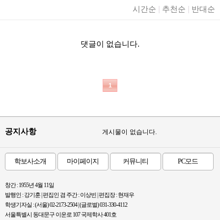
시간순
|
추천순
|
반대순
댓글이 없습니다.
1
공지사항
게시물이 없습니다.
학보사소개
마이페이지
커뮤니티
PC모드
창간 : 1955년 4월 11일
발행인 : 강기훈 | 편집인 겸 주간 : 이상빈 | 편집장 : 현재우
학생기자실 : (서울) 02-2173-2504 | (글로벌) 031-330-4112
서울특별시 동대문구 이운로 107 국제학사 401호