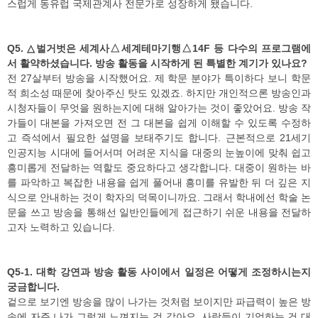
스럽게 동유럽 국제관계사 전문가로 성장하게 됐습니다.
Q5. △벌거벗은 세계사△세계테마기행△14F 등 다수의 프로그램에
서 활약하셨습니다. 방송 활동을 시작하게 된 특별한 계기가 있나요?
전 27살부터 방송을 시작했어요. 제 학문 분야가 특이하다 보니 학문
적 희소성 때문에 찾아주신 탓도 있겠죠. 하지만 개인적으론 방송인과
시청자들이 무엇을 원하는지에 대해 알아가는 것이 좋았어요. 방송 작
가들이 대본을 가져오면 전 그 대본을 쉽게 이해할 수 있도록 수정하
고 즉석에서 필요한 설명을 보태주기도 합니다. 근본적으로 21세기
인공지능 시대에 들어서며 어려운 지식을 대중의 눈높이에 맞춰 쉽고
흥미롭게 전달하는 역할도 중요하다고 생각합니다. 대중이 원하는 바
를 파악하고 복잡한 내용을 쉽게 풀어내 흥미를 유발한 뒤 더 깊은 지
식으로 안내하는 것이 학자의 덕목이니까요. 그래서 학내에선 학술 논
문을 쓰고 방송을 통해선 일반인들에게 접근하기 쉬운 내용을 전달하
고자 노력하고 있습니다.
Q5-1. 대학 강연과 방송 활동 사이에서 일정은 어떻게 조정하시는지
궁금합니다.
겉으로 보기엔 방송을 많이 나가는 것처럼 보이지만 파급력이 높은 방
송에 자주 나가 그렇게 느껴지는 것 같아요. 사람들이 기억하는 건 대