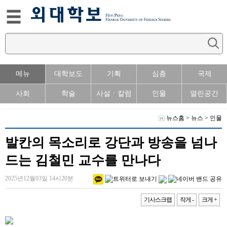
메뉴
대학보도
기획
심층
국제
사회
학술
사설ㆍ칼럼
인물
열린공간
뉴스홈
>
뉴스
>
인물
발칸의 목소리로 강단과 방송을 넘나
드는 김철민 교수를 만나다
2025년12월03일 14시20분
기사스크랩
작게 -
크게 +