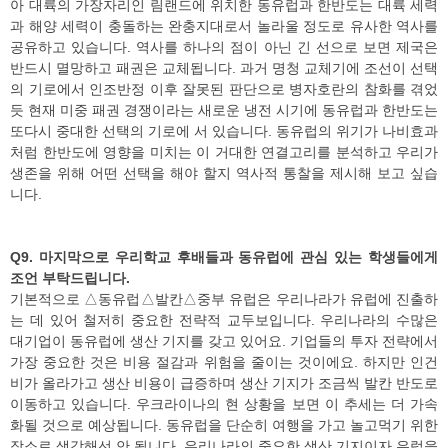
아 대륙의 가장자리인 림랜드에 위치한 동유럽과 한반도는 대륙 세력
과 해양 세력이 충돌하는 완충지대로서 놀라울 정도로 유사한 역사를
공유하고 있습니다. 역사를 하나의 점이 아닌 긴 선으로 보면 제국은
반드시 멸망하고 패권은 교체됩니다. 과거 명청 교체기에 조선이 선택
의 기로에서 인조반정 이후 잘못된 판단으로 병자호란의 참화를 겪었
듯 현재 미중 패권 경쟁이라는 새로운 냉전 시기에 동유럽과 한반도는
또다시 중대한 선택의 기로에 서 있습니다. 동유럽의 위기가 나비효과
처럼 한반도에 영향을 미치는 이 거대한 연결고리를 분석하고 우리가
생존을 위해 어떤 선택을 해야 할지 역사적 통찰을 제시해 보고 싶습
니다.
Q9. 마지막으로 우리학교 후배들과 동유럽에 관심 있는 학생들에게
조언 부탁드립니다.
기본적으로 △동유럽△발칸△중부 유럽은 우리나라가 유럽에 진출하
는 데 있어 철저히 중요한 전략적 교두보입니다. 우리나라의 수많은
대기업이 동유럽에 생산 기지를 갖고 있어요. 기업들의 투자 전략에서
가장 중요한 것은 비용 절감과 위험을 줄이는 것이에요. 하지만 인건
비가 올라가고 생산 비용이 급증하며 생산 기지가 조금씩 발칸 반도로
이동하고 있습니다. 우크라이나의 현 상황을 보면 이 추세는 더 가속
화될 것으로 예상됩니다. 동유럽을 단순히 여행을 가고 놀고먹기 위한
장소로 생각해선 안 됩니다. 우리나라의 중요한 생산 기지이자 유럽을