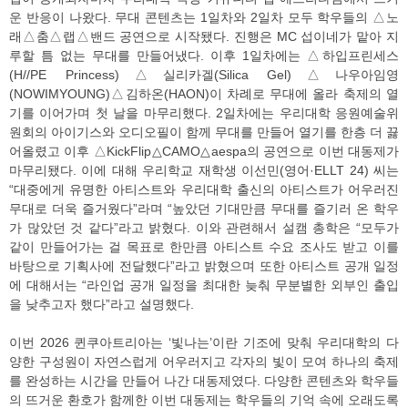
운 반응이 나왔다. 무대 콘텐츠는 1일차와 2일차 모두 학우들의 △노
래△춤△랩△밴드 공연으로 시작됐다. 진행은 MC 섭이네가 맡아 지
루할 틈 없는 무대를 만들어냈다. 이후 1일차에는 △하입프린세스
(H//PE Princess)△실리카겔(Silica Gel)△나우아임영
(NOWIMYOUNG)△김하온(HAON)이 차례로 무대에 올라 축제의 열
기를 이어가며 첫 날을 마무리했다. 2일차에는 우리대학 응원예술위
원회의 아이기스와 오디오필이 함께 무대를 만들어 열기를 한층 더 끓
어올렸고 이후 △KickFlip△CAMO△aespa의 공연으로 이번 대동제가
마무리됐다. 이에 대해 우리학교 재학생 이선민(영어·ELLT 24) 씨는
“대중에게 유명한 아티스트와 우리대학 출신의 아티스트가 어우러진
무대로 더욱 즐거웠다”라며 “높았던 기대만큼 무대를 즐기러 온 학우
가 많았던 것 같다”라고 밝혔다. 이와 관련해서 설캠 총학은 “모두가
같이 만들어가는 걸 목표로 한만큼 아티스트 수요 조사도 받고 이를
바탕으로 기획사에 전달했다”라고 밝혔으며 또한 아티스트 공개 일정
에 대해서는 “라인업 공개 일정을 최대한 늦춰 무분별한 외부인 출입
을 낮추고자 했다”라고 설명했다.
이번 2026 퀸쿠아트리아는 ‘빛나는’이란 기조에 맞춰 우리대학의 다
양한 구성원이 자연스럽게 어우러지고 각자의 빛이 모여 하나의 축제
를 완성하는 시간을 만들어 나간 대동제였다. 다양한 콘텐츠와 학우들
의 뜨거운 환호가 함께한 이번 대동제는 학우들의 기억 속에 오래도록