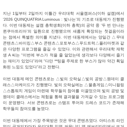
지난 1일부터 2일까지 이틀간 우리대학 서울캠퍼스(이하 설캠)에서
‘2026 QUINQUATRIA Luminous : 빛나는’의 기조로 대동제가 진행됐
다. 이번 대동제는 설캠 총학생회(이하 총학)의 공약 중 ‘두 번 만나는
퀸쿠아트리아’의 일환으로 진행됐으며 새롭게 확장되는 첫걸음이라
는 점에서 특별한 의미를 지녔다. 이번 대동제에서는 양일간 △무대
콘텐츠△바이킹△부스 콘텐츠△포토부스△푸드트럭△플리마켓과 같
은 다양한 프로그램을 즐길 수 있었다. 이와 관련해서 우리대학 재학
생 A 씨는 “이번에 부스가 적을 줄 알았는데 생각보다 다양해서 즐기
는 재미가 있었다”라며 “다만 **팅을 주제로 한 부스가 많아 약간 획일
화된 느낌도 있었다”라고 전했다.
이번 대동제 메인 콘텐츠로는 △빛의 오락실△빛의 공방△원데이 클
래스△아케이드가 진행됐다. 빛의 오락실에는 △물총게임△미니컬링
△스톱워치 게임이 마련돼 학우들의 참여를 이끌었으며 빛의 공방 및
원데이 클래스에서는 체험을 통해 결과물을 가져갈 수 있는 프로그램
이 운영됐다. 서브 콘텐츠로는 스탬프 투어와 드레스 코드가 존재해
학우들의 참여도를 높였다.
이번 대동제에서 가장 주목받은 것은 무대 콘텐츠였다. 아티스트 라인
업이 공개되자마자 우리대학 익명 커뮤니티 앱 에브리타임에서 뜨거