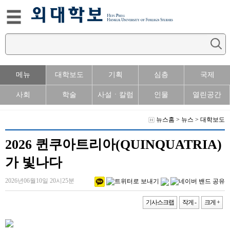
메뉴
대학보도
기획
심층
국제
사회
학술
사설ㆍ칼럼
인물
열린공간
뉴스홈
>
뉴스
>
대학보도
2026 퀸쿠아트리아(QUINQUATRIA)
가 빛나다
2026년06월10일 20시25분
기사스크랩
작게 -
크게 +