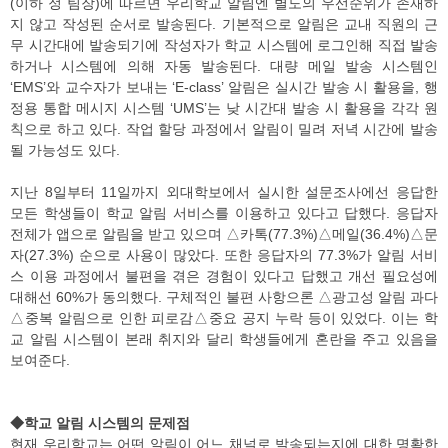
(이하 정 팀장)에 따르면 우리학교 알림엔 별도의 우선순위가 존재하
지 않고 작성된 순서로 발송된다. 기본적으로 알림은 교내 직원의 근
무 시간대에 발송되기에 작성자가 학교 시스템에 로그인해 직접 발송
하거나 시스템에 의해 자동 발송된다. 대량 메일 발송 시스템인
‘EMS’와 교수자가 보내는 ‘E-class’ 알림은 실시간 발송 시 활용을, 행
정용 통합 메시지 시스템 ‘UMS’는 낮 시간대 발송 시 활용을 각각 원
칙으로 하고 있다. 작업 할당 과정에서 알림이 밀려 저녁 시간에 발송
될 가능성도 있다.
지난 8일부터 11일까지 외대학보에서 실시한 설문조사에선 응답한
모든 학생들이 학교 알림 서비스를 이용하고 있다고 답했다. 응답자
전체가 앱으로 알림을 받고 있으며 △카톡(77.3%)△메일(36.4%)△문
자(27.3%) 순으로 사용이 많았다. 또한 응답자의 77.3%가 알림 서비
스 이용 과정에서 불편을 겪은 경험이 있다고 답했고 개선 필요성에
대해선 60%가 동의했다. 구체적인 불편 사항으론 △광고성 알림 과다
△중복 알림으로 인한 피로감△중요 공지 누락 등이 있었다. 이는 학
교 알림 시스템이 본래 취지와 달리 학생들에게 혼란을 주고 있음을
보여준다.
◆학교 알림 시스템의 문제점
현재 우리학교는 어떤 알림이 어느 채널로 발송되는지에 대한 명확한