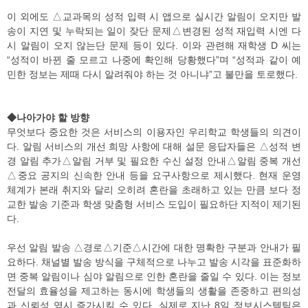
이 외에도 △교과목의 성적 입력 시 앱으로 실시간 알림이 오지만 발
송이 지연 및 누락되는 일이 잦단 문제△변경된 성적 재입력 시엔 다
시 알림이 오지 않는단 문제 등이 있다. 이와 관련해 재학생 D 씨는
“성적이 바뀐 줄 모르고 나중에 확인해 당황했다”며 “성적과 같이 예
민한 정보는 제때 다시 알려줘야 하는 것 아니냐”고 불만을 토로했다.
◆나아가야 할 방향
무엇보다 중요한 것은 서비스의 이용자인 우리학교 학생들의 의견이
다. 알림 서비스의 개선 희망 사항에 대해 설문 응답자들은 △성적 변
경 알림 추가△알림 거부 및 필요한 수신 설정 안내△알림 중복 개선
△중요 공지의 신속한 안내 등을 요구사항으로 제시했다. 현재 운영
체계가 본래 취지와 달리 오히려 혼란을 초래하고 있는 만큼 보다 정
교한 발송 기준과 학생 맞춤형 서비스 도입이 필요하단 지적이 제기된
다.
우선 알림 발송 △경로△기준△시간에 대한 명확한 구분과 안내가 필
요하다. 채널별 발송 방식을 구체적으로 나누고 발송 시각을 표준화하
면 중복 알림이나 심야 알림으로 인한 혼란을 줄일 수 있다. 이는 정보
전달의 효율성을 제고하는 동시에 학생들의 생활을 존중하고 편의성
과 신뢰성 역시 증가시킬 수 있다. 실제로 지난 8일 정보시스템팀은