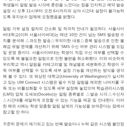
학생들이 알림 발송 시각에 혼란을 느낀다는 점을 인지하고 예약 발송
설정 시 오후 11시부터 오전 6시까지의 심야 시간대 설정이 불가능하
도록 유지보수 업체에 요청했음을 밝혔다.
알림 거부 설정 절차의 간소화 및 적극적 안내가 필요하다. 서울사이
버대학교(이하 서울사이버대)는 매년 10만 건이 넘는 SMS 발송량 수
치를 분석해 △과도한 발송△무의미한 내용△중복 발송으로 인한 불
쾌감 유발 문제를 개선하기 위해 ‘SMS 수신 여부 관리 시스템’을 도입
및 운영 중이다. 서울사이버대는 학생이 직접 수신 여부를 선택할 수
있도록 해 불필요한 알림으로 인한 불편을 최소화했다. 이와 비슷하게
우리학교 역시 알림을 카테고리별 및 채널별로 세분화하고 학생이 구
독 여부를 선택할 수 있도록 세부 설정 기능을 개선하는 방식을 생각
해 볼 수 있다. 또 워싱턴 대학교(University of Washington)가 실시하
고 있는 UW Connect 시스템은 필수 지정 알림을 제외한 나머지를 구
독 또는 비활성화할 수 있도록 세부 설정해 놓았으며 학습관리시스템
(LMS) 업체 도세보(Docebo)는 알림 종류별로 △발송 시각△수신자
△시간대를 세밀하게 조정할 수 있는 기능을 제공 및 안내한다. 이러
한 해외 사례는 학생 맞춤형 알림 설계의 가능성을 보여준다는 점에서
참고할 만 하다.
꾸준히 문제가 제기되고 있는 반복 발송이나 누락 같은 시스템 불안정