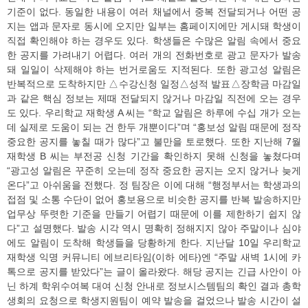
기준이 없다. 동일한 내용이 여러 채널에서 중복 전달되거나 어떤 공
지는 앱과 문자로 동시에 오지만 일부는 홈페이지에만 게시돼 학생이
직접 확인해야 하는 경우도 있다. 학생들은 수많은 알림 속에서 중요
한 공지를 가려내기 어렵다. 여러 개의 전화번호로 광고 문자가 발송
돼 일일이 삭제해야 하는 번거로움도 지적된다. 또한 광고성 알림은
반복적으로 도착하지만 △수강신청 일정△성적 발표△장학금 마감일
과 같은 핵심 정보는 제때 전달되지 않거나 마감일 직전에 오는 경우
도 있다. 우리학교 재학생 A 씨는 “학교 알림은 하루에 수십 개가 오는
데 실제로 도움이 되는 건 한두 개뿐이다”며 “홍보성 알림 때문에 정작
중요한 공지를 놓칠 때가 많다”고 불만을 토로했다. 또한 지난해 7월
재학생 B 씨는 부전공 신청 기간을 확인하지 못해 신청을 놓쳤다며
“광고성 알림은 꾸준히 오는데 정작 중요한 공지는 오지 않거나 늦게
온다”고 아쉬움을 전했다. 정 팀장은 이에 대해 “행정부서는 학생과의
접점 및 소통 수단이 없어 홍보용으로 비슷한 공지를 반복 발송하지만
업무상 뚜렷한 기준을 만들기 어렵기 때문에 이를 제한하기 쉽지 않
다”고 설명했다. 발송 시각 역시 명확히 정해지지 않아 주말이나 심야
에도 알림이 도착해 학생들을 당황하게 한다. 지난달 10일 우리학교
재학생 익명 커뮤니티 에브리타임(이하 에타)엔 “주말 새벽 1시에 카
톡으로 공지를 받았다”는 글이 올라왔다. 해당 공지는 긴급 사안이 아
닌 하계 학위수여복 대여 신청 안내로 정보시스템팀의 확인 결과 총학
생회의 요청으로 학생지원팀이 예약 발송을 걸었으나 발송 시간이 설