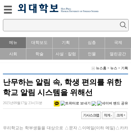
메뉴
대학보도
기획
심층
국제
사회
학술
사설ㆍ칼럼
인물
열린공간
뉴스홈
>
뉴스
>
기획
난무하는 알림 속, 학생 편의를 위한
학교 알림 시스템을 위해선
2025년09월17일 23시51분
기사스크랩
작게 -
크게 +
우리학교는 학부생들을 대상으로 △문자△이메일(이하 메일)△카카