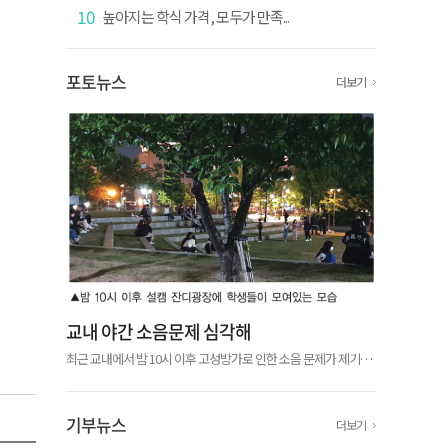
10
높아지는 학식 가격, 모두가 만족...
포토뉴스
더보기
교내 야간 소음문제 심각해
최근 교내에서 밤 10시 이후 고성방가로 인한 소음 문제가 제기됐
다. 우리학교 재학생 익명 커뮤니티 ‘에브리타임’에서 서울캠퍼스
(이하 설캠)와 글로벌캠퍼스(이하 글캠) 학생들이 야간 소음에 불
편을 표하는 글...
기부뉴스
더보기