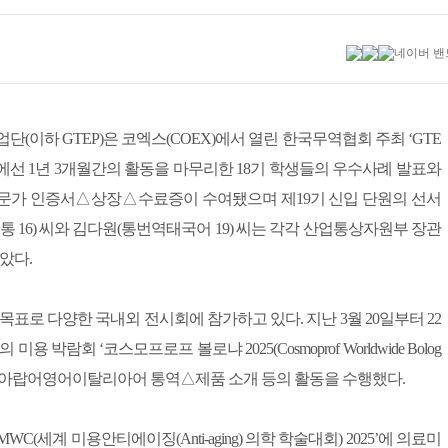
(이하 GTEP)은 코엑스(COEX)에서 열린 한국무역협회 주최 ‘GTE
행사에선 1년 3개월간의 활동을 마무리한 18기 학생들의 우수사례 발표와
전문가 인증서△상장△수료증이 수여됐으며 제19기 신입 단원의 선서
 16) 씨와 김다원(통번역태국어 19) 씨는 각각 산업통상자원부 장관
았다.
표로 다양한 국내외 전시회에 참가하고 있다. 지난 3월 20일부터 22
 박람회 ‘코스모프로프 볼로냐 2025(Cosmoprof Worldwide Bolog
 상담△아랍어영어이탈리아어 통역△제품 소개 등의 활동을 수행했다.
MWC(세계 미용안티에이징(Anti-aging) 의학 학술대회) 2025’에 의료미