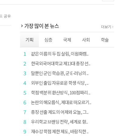
가장 많이 본 뉴스
더보기
기획
심층
국제
사회
학술
1
같은 이름의 두 집 살림, 이원화캠...
2
한국외국어대학교 제13대 총장 선...
3
말뿐인 군인 학습권, 군 E-러닝의 ...
4
외부인 출입 자유로운 학생 식당, ...
5
학점 백분위 환산방식, 100점짜리 ...
6
논란의 해오름식, 제대로 떠오르기...
7
총장 선출 제도의 어제와 오늘, 그...
8
우리학교 브랜딩 전략, 세계로 향...
9
재수강 학점 제한 제도, 바람직한 ...