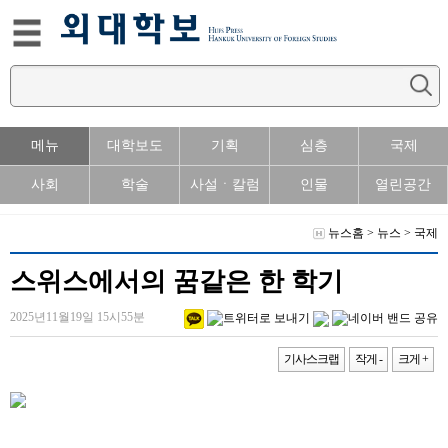
메뉴
대학보도
기획
심층
국제
사회
학술
사설ㆍ칼럼
인물
열린공간
뉴스홈
>
뉴스
>
국제
스위스에서의 꿈같은 한 학기
2025년11월19일 15시55분
기사스크랩
작게 -
크게 +