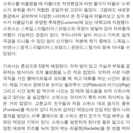
스위스를 떠올렸을 때 아름다운 자연환경과 비싼 물가가 떠올라 ‘스위
스가 유학을 하기 적합한 곳일까’란 고민이 들었다. 그럼에도 새로운
환경에서 공부하며 다양한 나라에서 온 친구들과 어울려보고 싶어 호
수가 아름답기로 유명한 루체른(Lucerne)에 있는 대학교에 지원했다.
스위스는 △독일△이탈리아△프랑스와 국경이 맞닿아 있어 자유롭게
여행이 가능하단 장점이 있다. 우리나라와 달리 버스나 기차로 쉽게
국경을 드나들 수 있단 점이 신기했다. 덕분에 학기 중에도 △독일△
비엔나△영국△이탈리아△프랑스△핀란드△헝가리 등에 다녀올 수
있었다.
기숙사는 혼성으로 5명씩 배정된다. 각자 방이 있고 거실과 부엌을 공
유하는 방식이라 크게 불편함을 느낀 적은 없었다. 오히려 서로 다른
국적을 가진 룸메이트들과 요리를 해 먹고 대화를 하는 시간이 좋았
다. 매일 기숙사 창밖으로 보이는 필라투스 산(Pilatus)과 리기산(Rigi)
그리고 시간 맞춰 밥 먹으러 나오는 양 떼와 염소들을 보며 스위스에
살고 있다는 걸 실감했다. 스위스는 외식비가 특히 비싸 외식하는 일
은 거의 없었다. 교환교의 친구들과 처음 스위스 대표 음식인 퐁듀
(Fondue)를 먹으러 갔다 치즈와 감자만 먹었는데 인당 5만 원이 나와
충격을 받았다. 이후 룸메이트 중 스위스 현지 친구가 직접 해주는 퐁
듀만 먹었던 기억이 있다. 스위스를 방문하게 된다면 퐁듀 말고도 다
양한 재료에 치즈를 녹여 얹어 먹는 라끌렛(Raclette)을 한 번쯤 먹어