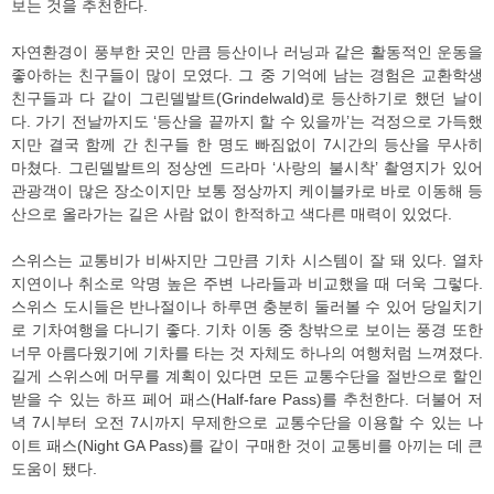
보는 것을 추천한다.
자연환경이 풍부한 곳인 만큼 등산이나 러닝과 같은 활동적인 운동을
좋아하는 친구들이 많이 모였다. 그 중 기억에 남는 경험은 교환학생
친구들과 다 같이 그린델발트(Grindelwald)로 등산하기로 했던 날이
다. 가기 전날까지도 ‘등산을 끝까지 할 수 있을까’는 걱정으로 가득했
지만 결국 함께 간 친구들 한 명도 빠짐없이 7시간의 등산을 무사히
마쳤다. 그린델발트의 정상엔 드라마 ‘사랑의 불시착’ 촬영지가 있어
관광객이 많은 장소이지만 보통 정상까지 케이블카로 바로 이동해 등
산으로 올라가는 길은 사람 없이 한적하고 색다른 매력이 있었다.
스위스는 교통비가 비싸지만 그만큼 기차 시스템이 잘 돼 있다. 열차
지연이나 취소로 악명 높은 주변 나라들과 비교했을 때 더욱 그렇다.
스위스 도시들은 반나절이나 하루면 충분히 둘러볼 수 있어 당일치기
로 기차여행을 다니기 좋다. 기차 이동 중 창밖으로 보이는 풍경 또한
너무 아름다웠기에 기차를 타는 것 자체도 하나의 여행처럼 느껴졌다.
길게 스위스에 머무를 계획이 있다면 모든 교통수단을 절반으로 할인
받을 수 있는 하프 페어 패스(Half-fare Pass)를 추천한다. 더불어 저
녁 7시부터 오전 7시까지 무제한으로 교통수단을 이용할 수 있는 나
이트 패스(Night GA Pass)를 같이 구매한 것이 교통비를 아끼는 데 큰
도움이 됐다.