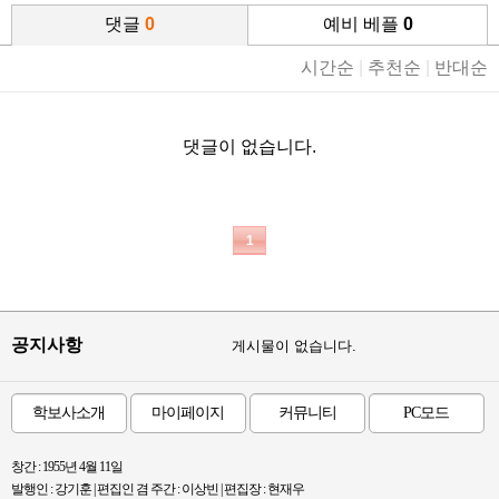
댓글
0
예비 베플
0
시간순
|
추천순
|
반대순
댓글이 없습니다.
1
공지사항
게시물이 없습니다.
학보사소개
마이페이지
커뮤니티
PC모드
창간 : 1955년 4월 11일
발행인 : 강기훈 | 편집인 겸 주간 : 이상빈 | 편집장 : 현재우