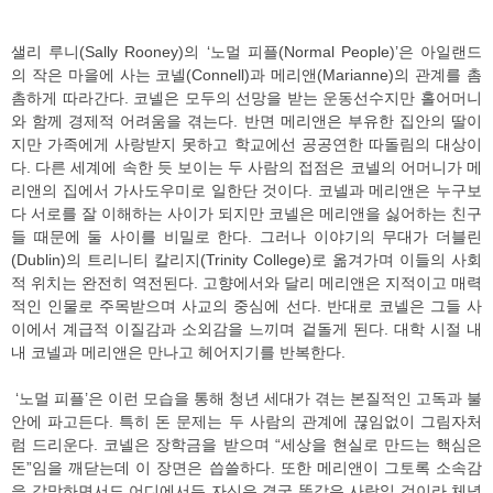
샐리 루니(Sally Rooney)의 ‘노멀 피플(Normal People)’은 아일랜드
의 작은 마을에 사는 코넬(Connell)과 메리앤(Marianne)의 관계를 촘
촘하게 따라간다. 코넬은 모두의 선망을 받는 운동선수지만 홀어머니
와 함께 경제적 어려움을 겪는다. 반면 메리앤은 부유한 집안의 딸이
지만 가족에게 사랑받지 못하고 학교에선 공공연한 따돌림의 대상이
다. 다른 세계에 속한 듯 보이는 두 사람의 접점은 코넬의 어머니가 메
리앤의 집에서 가사도우미로 일한단 것이다. 코넬과 메리앤은 누구보
다 서로를 잘 이해하는 사이가 되지만 코넬은 메리앤을 싫어하는 친구
들 때문에 둘 사이를 비밀로 한다. 그러나 이야기의 무대가 더블린
(Dublin)의 트리니티 칼리지(Trinity College)로 옮겨가며 이들의 사회
적 위치는 완전히 역전된다. 고향에서와 달리 메리앤은 지적이고 매력
적인 인물로 주목받으며 사교의 중심에 선다. 반대로 코넬은 그들 사
이에서 계급적 이질감과 소외감을 느끼며 겉돌게 된다. 대학 시절 내
내 코넬과 메리앤은 만나고 헤어지기를 반복한다.
‘노멀 피플’은 이런 모습을 통해 청년 세대가 겪는 본질적인 고독과 불
안에 파고든다. 특히 돈 문제는 두 사람의 관계에 끊임없이 그림자처
럼 드리운다. 코넬은 장학금을 받으며 “세상을 현실로 만드는 핵심은
돈”임을 깨닫는데 이 장면은 씁쓸하다. 또한 메리앤이 그토록 소속감
을 갈망하면서도 어디에서든 자신은 결국 똑같은 사람일 것이라 체념