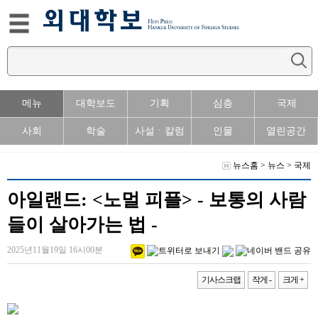
메뉴
대학보도
기획
심층
국제
사회
학술
사설ㆍ칼럼
인물
열린공간
뉴스홈
>
뉴스
>
국제
아일랜드: <노멀 피플> - 보통의 사람
들이 살아가는 법 -
2025년11월19일 16시00분
기사스크랩
작게 -
크게 +