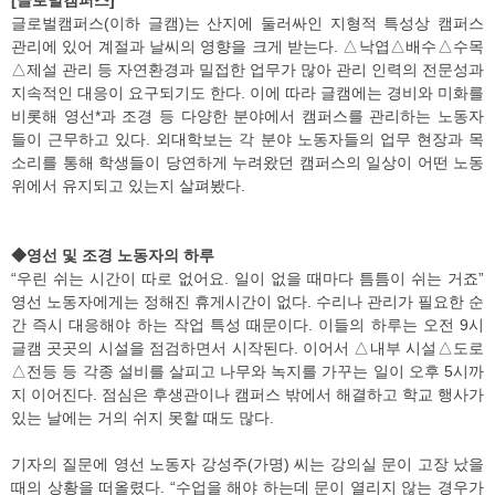
글로벌캠퍼스(이하 글캠)는 산지에 둘러싸인 지형적 특성상 캠퍼스
관리에 있어 계절과 날씨의 영향을 크게 받는다. △낙엽△배수△수목
△제설 관리 등 자연환경과 밀접한 업무가 많아 관리 인력의 전문성과
지속적인 대응이 요구되기도 한다. 이에 따라 글캠에는 경비와 미화를
비롯해 영선*과 조경 등 다양한 분야에서 캠퍼스를 관리하는 노동자
들이 근무하고 있다. 외대학보는 각 분야 노동자들의 업무 현장과 목
소리를 통해 학생들이 당연하게 누려왔던 캠퍼스의 일상이 어떤 노동
위에서 유지되고 있는지 살펴봤다.
◆영선 및 조경 노동자의 하루
“우린 쉬는 시간이 따로 없어요. 일이 없을 때마다 틈틈이 쉬는 거죠”
영선 노동자에게는 정해진 휴게시간이 없다. 수리나 관리가 필요한 순
간 즉시 대응해야 하는 작업 특성 때문이다. 이들의 하루는 오전 9시
글캠 곳곳의 시설을 점검하면서 시작된다. 이어서 △내부 시설△도로
△전등 등 각종 설비를 살피고 나무와 녹지를 가꾸는 일이 오후 5시까
지 이어진다. 점심은 후생관이나 캠퍼스 밖에서 해결하고 학교 행사가
있는 날에는 거의 쉬지 못할 때도 많다.
기자의 질문에 영선 노동자 강성주(가명) 씨는 강의실 문이 고장 났을
때의 상황을 떠올렸다. “수업을 해야 하는데 문이 열리지 않는 경우가