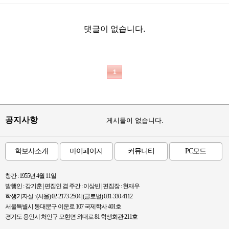
댓글이 없습니다.
1
공지사항
게시물이 없습니다.
학보사소개
마이페이지
커뮤니티
PC모드
창간 : 1955년 4월 11일
발행인 : 강기훈 | 편집인 겸 주간 : 이상빈 | 편집장 : 현재우
학생기자실 : (서울) 02-2173-2504 | (글로벌) 031-330-4112
서울특별시 동대문구 이운로 107 국제학사 401호
경기도 용인시 처인구 모현면 외대로 81 학생회관 211호