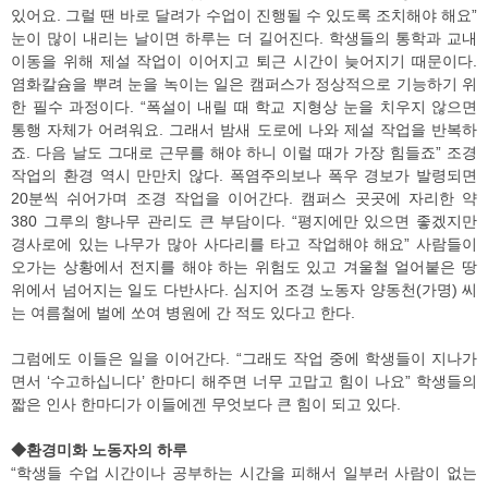
있어요. 그럴 땐 바로 달려가 수업이 진행될 수 있도록 조치해야 해요”
눈이 많이 내리는 날이면 하루는 더 길어진다. 학생들의 통학과 교내
이동을 위해 제설 작업이 이어지고 퇴근 시간이 늦어지기 때문이다.
염화칼슘을 뿌려 눈을 녹이는 일은 캠퍼스가 정상적으로 기능하기 위
한 필수 과정이다. “폭설이 내릴 때 학교 지형상 눈을 치우지 않으면
통행 자체가 어려워요. 그래서 밤새 도로에 나와 제설 작업을 반복하
죠. 다음 날도 그대로 근무를 해야 하니 이럴 때가 가장 힘들죠” 조경
작업의 환경 역시 만만치 않다. 폭염주의보나 폭우 경보가 발령되면
20분씩 쉬어가며 조경 작업을 이어간다. 캠퍼스 곳곳에 자리한 약
380 그루의 향나무 관리도 큰 부담이다. “평지에만 있으면 좋겠지만
경사로에 있는 나무가 많아 사다리를 타고 작업해야 해요” 사람들이
오가는 상황에서 전지를 해야 하는 위험도 있고 겨울철 얼어붙은 땅
위에서 넘어지는 일도 다반사다. 심지어 조경 노동자 양동천(가명) 씨
는 여름철에 벌에 쏘여 병원에 간 적도 있다고 한다.
그럼에도 이들은 일을 이어간다. “그래도 작업 중에 학생들이 지나가
면서 ‘수고하십니다’ 한마디 해주면 너무 고맙고 힘이 나요” 학생들의
짧은 인사 한마디가 이들에겐 무엇보다 큰 힘이 되고 있다.
◆환경미화 노동자의 하루
“학생들 수업 시간이나 공부하는 시간을 피해서 일부러 사람이 없는