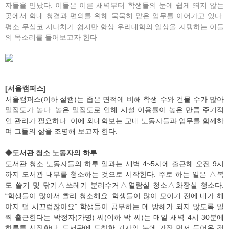
자들을 만났다. 이들은 이른 새벽부터 학생들의 눈에 쉽게 띄지 않는
곳에서 학내 청결과 편의를 위해 묵묵히 맡은 업무를 이어가고 있다.
평소 무심코 지나치기 쉽지만 항상 우리대학의 일상을 지탱하는 이들
의 목소리를 들어보고자 한다
[서울캠퍼스]
서울캠퍼스(이하 설캠)는 좁은 면적에 비해 학생 수와 건물 수가 많아
밀집도가 높다. 높은 밀집도로 인해 시설 이용률이 높은 만큼 주기적
인 관리가 필요하다. 이에 외대학보는 교내 노동자들과 업무를 함께하
며 그들의 삶을 조명해 보고자 한다.
◆도서관 청소 노동자의 하루
도서관 청소 노동자들의 하루 일과는 새벽 4~5시에 출근해 오전 9시
까지 도서관 내부를 청소하는 것으로 시작한다. 주로 하는 일은 △복
도 쓸기 및 닦기△쓰레기 분리수거△열람실 청소△화장실 청소다.
“학생들이 많아서 빨리 청소해요. 학생들이 많이 모이기 전에 내가 해
야지 덜 시끄럽잖아요” 학생들이 공부하는 데 방해가 되지 않도록 일
찍 출근한다는 박정자(가명) 씨(이하 박 씨)는 매일 새벽 4시 30분에
하루를 시작한다. 도서관에 도착한 기자의 눈에 가장 먼저 들어온 것