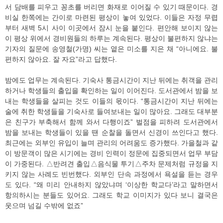
서 담배를 피우고 꽁초를 버리면 화재로 이어질 수 있기 때문이다. 경
비실 한쪽에는 간이로 마련된 평상이 놓여 있었다. 이들은 자정 무렵
부터 새벽 5시 사이 이곳에서 잠시 눈을 붙인다. 편안해 보이지 않는
이 평상 위에서 경비원들의 하루는 계속된다. 평상이 불편하지 않냐는
기자의 질문에 송영철(가명) 씨는 옅은 미소를 지은 채 “아니에요. 불
편하지 않아요. 잘 자요”라고 답했다.
밤에도 업무는 계속된다. 기숙사 통금시간이 지난 뒤에는 취객을 관리
하거나 학생들의 출입을 확인하는 일이 이어진다. 도서관에서 밤을 보
내는 학생들을 살피는 것도 이들의 몫이다. “통금시간이 지난 뒤에는
술에 취한 학생들을 기숙사로 들여보내는 일이 많아요. 그래도 대부분
은 친구가 부축해서 함께 와서 다행이죠” 벌점을 피하려 도서관에서
밤을 보내는 학생들이 있을 땐 순찰을 돌면서 신경이 쓰인다고 했다.
최근에는 외부인 유입이 늘며 관리의 어려움도 증가했다. 가을철과 같
이 방문객이 많은 시기에는 경비 인력이 정문에 집중되면서 업무 부담
이 가중된다. △반려견 출입△음식물 투기△주차 문제처럼 규정을 지
키지 않는 사례도 빈번했다. 외부인 단속 과정에서 욕설을 듣는 경우
도 있다. “왜 미리 안내하지 않았냐며 ‘이상한 학교다’라고 말하면서
항의하시는 분들도 있어요. 그래도 학교 이미지가 있다 보니 결국은
웃으며 넘길 수밖에 없죠”