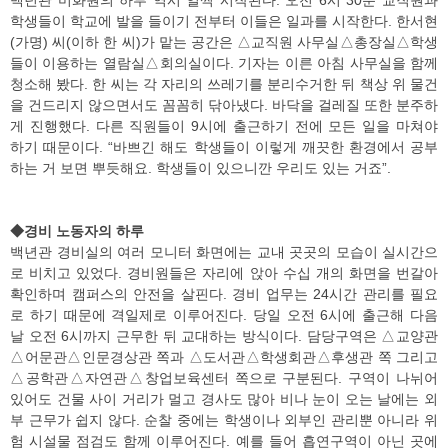
학생들이 학교에 발을 들이기 전부터 이들은 일과를 시작한다. 한서현
(가명) 씨(이하 한 씨)가 맡는 공간은 △교직원 사무실△총장실△학생
들이 이용하는 열람실△회의실이다. 기자는 이른 아침 사무실을 함께
청소해 봤다. 한 씨는 각 자리의 쓰레기를 분리수거한 뒤 책상 위 물건
을 건드리지 않으면서도 꼼꼼히 닦아냈다. 바닥을 걸레질 또한 분주하
게 진행했다. 다른 직원들이 9시에 출근하기 전에 모든 일을 마쳐야
하기 때문이다. “바쁘긴 해도 학생들이 이렇게 깨끗한 환경에서 공부
하는 거 보면 뿌듯해요. 학생들이 있으니깐 우리도 있는 거죠”.
◆경비 노동자의 하루
백년관 경비실의 여러 모니터 화면에는 교내 곳곳의 모습이 실시간으
로 비치고 있었다. 경비원들은 자리에 앉아 수십 개의 화면을 번갈아
확인하며 캠퍼스의 안전을 살핀다. 경비 업무는 24시간 관리를 필요
로 하기 때문에 격일제로 이루어진다. 당일 오전 6시에 출근해 다음
날 오전 6시까지 근무한 뒤 교대하는 방식이다. 담당구역은 △교양관
△어문관△인문경상관 쪽과 △도서관△학생회관△후생관 쪽 그리고
△공학관△자연관△창업보육센터 쪽으로 구분된다. 구역이 나뉘어
있어도 건물 사이 거리가 멀고 경사도 많아 비나 눈이 오는 날에는 외
부 근무가 쉽지 않다. 순찰 중에는 학생이나 외부인 관리뿐 아니라 위
험 시설물 점검도 함께 이루어진다. 예를 들어 흡연구역이 아닌 곳에