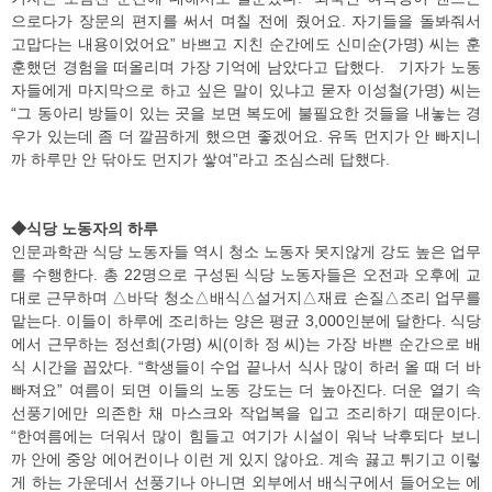
으로다가 장문의 편지를 써서 며칠 전에 줬어요. 자기들을 돌봐줘서
고맙다는 내용이었어요” 바쁘고 지친 순간에도 신미순(가명) 씨는 훈
훈했던 경험을 떠올리며 가장 기억에 남았다고 답했다. 기자가 노동
자들에게 마지막으로 하고 싶은 말이 있냐고 묻자 이성철(가명) 씨는
“그 동아리 방들이 있는 곳을 보면 복도에 불필요한 것들을 내놓는 경
우가 있는데 좀 더 깔끔하게 했으면 좋겠어요. 유독 먼지가 안 빠지니
까 하루만 안 닦아도 먼지가 쌓여”라고 조심스레 답했다.
◆식당 노동자의 하루
인문과학관 식당 노동자들 역시 청소 노동자 못지않게 강도 높은 업무
를 수행한다. 총 22명으로 구성된 식당 노동자들은 오전과 오후에 교
대로 근무하며 △바닥 청소△배식△설거지△재료 손질△조리 업무를
맡는다. 이들이 하루에 조리하는 양은 평균 3,000인분에 달한다. 식당
에서 근무하는 정선희(가명) 씨(이하 정 씨)는 가장 바쁜 순간으로 배
식 시간을 꼽았다. “학생들이 수업 끝나서 식사 많이 하러 올 때 더 바
빠져요” 여름이 되면 이들의 노동 강도는 더 높아진다. 더운 열기 속
선풍기에만 의존한 채 마스크와 작업복을 입고 조리하기 때문이다.
“한여름에는 더워서 많이 힘들고 여기가 시설이 워낙 낙후되다 보니
까 안에 중앙 에어컨이나 이런 게 있지 않아요. 계속 끓고 튀기고 이렇
게 하는 가운데서 선풍기나 아니면 외부에서 배식구에서 들어오는 에