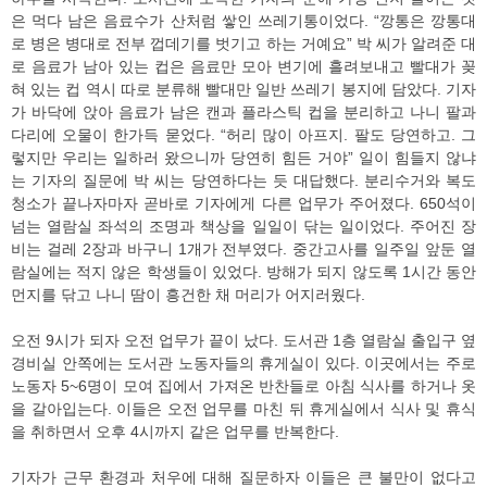
은 먹다 남은 음료수가 산처럼 쌓인 쓰레기통이었다. “깡통은 깡통대
로 병은 병대로 전부 껍데기를 벗기고 하는 거예요” 박 씨가 알려준 대
로 음료가 남아 있는 컵은 음료만 모아 변기에 흘려보내고 빨대가 꽂
혀 있는 컵 역시 따로 분류해 빨대만 일반 쓰레기 봉지에 담았다. 기자
가 바닥에 앉아 음료가 남은 캔과 플라스틱 컵을 분리하고 나니 팔과
다리에 오물이 한가득 묻었다. “허리 많이 아프지. 팔도 당연하고. 그
렇지만 우리는 일하러 왔으니까 당연히 힘든 거야” 일이 힘들지 않냐
는 기자의 질문에 박 씨는 당연하다는 듯 대답했다. 분리수거와 복도
청소가 끝나자마자 곧바로 기자에게 다른 업무가 주어졌다. 650석이
넘는 열람실 좌석의 조명과 책상을 일일이 닦는 일이었다. 주어진 장
비는 걸레 2장과 바구니 1개가 전부였다. 중간고사를 일주일 앞둔 열
람실에는 적지 않은 학생들이 있었다. 방해가 되지 않도록 1시간 동안
먼지를 닦고 나니 땀이 흥건한 채 머리가 어지러웠다.
오전 9시가 되자 오전 업무가 끝이 났다. 도서관 1층 열람실 출입구 옆
경비실 안쪽에는 도서관 노동자들의 휴게실이 있다. 이곳에서는 주로
노동자 5~6명이 모여 집에서 가져온 반찬들로 아침 식사를 하거나 옷
을 갈아입는다. 이들은 오전 업무를 마친 뒤 휴게실에서 식사 및 휴식
을 취하면서 오후 4시까지 같은 업무를 반복한다.
기자가 근무 환경과 처우에 대해 질문하자 이들은 큰 불만이 없다고