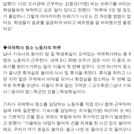
답했다. 다만 도서관에 근무하는 김형규(가명) 씨는 쓰레기를 버리는
학생들에게 부탁하고 싶은 말이 있다고 전했다. “하루에 1만 명 정도
가 출입하니 그렇게 어마어마한 쓰레기가 나오는 건 개선할 방법이 없
어요. 학생들이 음료를 깔끔하게 버리고 페트병을 잘 버려줬으면 좋겠
어요”
◆국제학사 청소 노동자의 하루
남녀 기숙사와 동아리 방 및 학생회실이 모여있는 국제학사에는 총 8
명의 노동자가 근무한다. 새벽 5시 30분 모두가 잠든 사이 각 층의 쓰
레기를 분리수거하는 일이 이들의 첫 번째 업무다. 오전 9시까지 청소
가 끝나면 휴게실로 돌아와 식사 및 휴식을 취한다. 휴식을 취하고 나
면 각자 맡은 구역에서 바닥을 닦거나 화장실을 청소하는 두 번째 업
무로 하루를 보낸다. 이들이 주로 맡는 구역은 △교수회관△남녀 기숙
사△동아리 방△학군단 건물△학생회실이다.
기자가 국제학사 청소를 담당하는 노동자를 직접 만나 함께 근무하며
일에 대해 질문했다. 기숙사를 담당하는 조석철(가명) 씨(이하 조 씨)
는 기본적인 건물 청소 외에도 계절에 따라 추가적인 업무가 발생한다
고 밝혔다. “가을에는 낙엽이 떨어져 건물 외곽을 한 시간 정도 쓸어야
돼요. 우리가 여기 뒷길도 쓸어요. 쓸고 나면 또 들어오고 또 들어오니