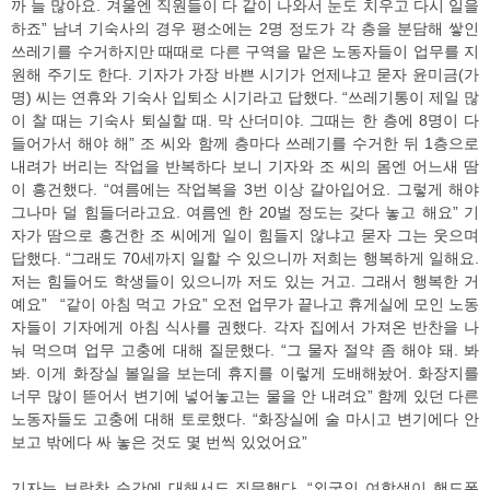
까 늘 많아요. 겨울엔 직원들이 다 같이 나와서 눈도 치우고 다시 일을
하죠” 남녀 기숙사의 경우 평소에는 2명 정도가 각 층을 분담해 쌓인
쓰레기를 수거하지만 때때로 다른 구역을 맡은 노동자들이 업무를 지
원해 주기도 한다. 기자가 가장 바쁜 시기가 언제냐고 묻자 윤미금(가
명) 씨는 연휴와 기숙사 입퇴소 시기라고 답했다. “쓰레기통이 제일 많
이 찰 때는 기숙사 퇴실할 때. 막 산더미야. 그때는 한 층에 8명이 다
들어가서 해야 해” 조 씨와 함께 층마다 쓰레기를 수거한 뒤 1층으로
내려가 버리는 작업을 반복하다 보니 기자와 조 씨의 몸엔 어느새 땀
이 흥건했다. “여름에는 작업복을 3번 이상 갈아입어요. 그렇게 해야
그나마 덜 힘들더라고요. 여름엔 한 20벌 정도는 갖다 놓고 해요” 기
자가 땀으로 흥건한 조 씨에게 일이 힘들지 않냐고 묻자 그는 웃으며
답했다. “그래도 70세까지 일할 수 있으니까 저희는 행복하게 일해요.
저는 힘들어도 학생들이 있으니까 저도 있는 거고. 그래서 행복한 거
예요” “같이 아침 먹고 가요” 오전 업무가 끝나고 휴게실에 모인 노동
자들이 기자에게 아침 식사를 권했다. 각자 집에서 가져온 반찬을 나
눠 먹으며 업무 고충에 대해 질문했다. “그 물자 절약 좀 해야 돼. 봐
봐. 이게 화장실 볼일을 보는데 휴지를 이렇게 도배해놨어. 화장지를
너무 많이 뜯어서 변기에 넣어놓고는 물을 안 내려요” 함께 있던 다른
노동자들도 고충에 대해 토로했다. “화장실에 술 마시고 변기에다 안
보고 밖에다 싸 놓은 것도 몇 번씩 있었어요”
기자는 보람찬 순간에 대해서도 질문했다. “외국인 여학생이 핸드폰