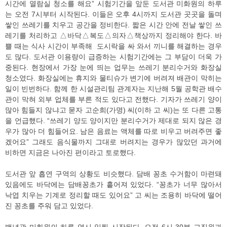
시간에 열람실 청소를 해요” 시험기간을 앞둔 도서관 미화원의 하루
는 오전 7시부터 시작된다. 이들은 오후 4시까지 도서관 곳곳을 돌며
쌓인 쓰레기를 치우고 공간을 정비한다. 짧은 시간 안에 전날 쌓인 쓰
레기를 처리하고 △바닥△복도△의자△책상까지 정리해야 한다. 바
쁠 때는 식사 시간이 부족해 도시락을 싸 와서 끼니를 해결하는 경우
도 많다. 도서관 이용량이 급증하는 시험기간에는 그 부담이 더욱 가
중된다. 현장에서 가장 눈에 띄는 업무는 쓰레기 분리수거와 화장실
청소였다. 화장실에는 휴지와 물티슈가 변기에 버려져 배관이 막히는
일이 빈번하다. 함께 한 시설관리팀 관계자는 지난해 5월 공학관 배수
관이 막혀 외부 업체를 부른 적도 있다고 전했다. 기자가 쓰레기 양이
많아 힘들지 않냐고 묻자 고순희(가명) 씨(이하 고 씨)는 또 다른 고통
을 언급했다. “쓰레기 양도 양이지만 분리수거가 제대로 되지 않은 경
우가 많아 더 힘들어요. 남은 음료는 액체를 따로 비우고 버려주면 좋
겠어요” 그래도 음식물까지 그대로 버려지는 경우가 많았던 과거에
비하면 지금은 나아진 편이라고 토로했다.
도서관 앞 흡연 구역의 상황도 비슷했다. 담배 꽁초 수거함이 마련돼
있음에도 바닥에는 담배꽁초가 흩어져 있었다. “꽁초가 너무 많아서
낙엽 치우는 기계로 정리할 때도 있어요” 고 씨는 조용히 바닥에 떨어
진 꽁초를 주워 담고 있었다.
백년관 미화원의 하루 역시 일찍 시작된다. 오전 6시 30분 교직원과