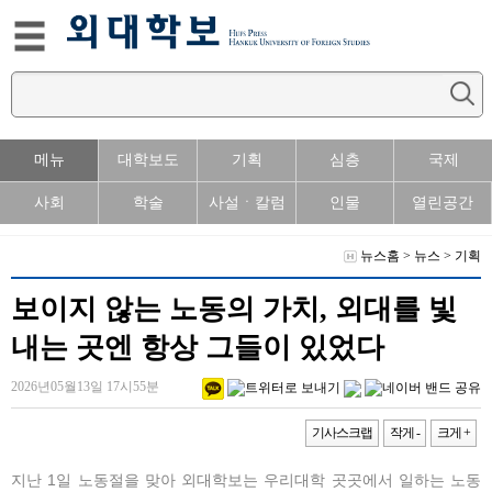
메뉴
대학보도
기획
심층
국제
사회
학술
사설ㆍ칼럼
인물
열린공간
뉴스홈
>
뉴스
>
기획
보이지 않는 노동의 가치, 외대를 빛
내는 곳엔 항상 그들이 있었다
2026년05월13일 17시55분
기사스크랩
작게 -
크게 +
지난 1일 노동절을 맞아 외대학보는 우리대학 곳곳에서 일하는 노동