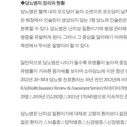
◆당뇨병의 정의와 현황
당뇨병은 혈액 내의 포도당이 높아 소변으로 포도당이 넘쳐
은 췌장에서 인슐린이 생성되지 않는 1형 당뇨와 인슐린은
분류할 수 있다. 당뇨병은 난치성 질환이기에 평생 관리해
병증을 유발하게 된다. 그러나 그 증상을 알아채기 어려
측면에서 무서운 질병이라 할 수 있다.
일반적으로 당뇨병은 나이가 들수록 유병률이 높아져 중장년
유병률이 가파른 증가세를 보이며 소아당뇨에 이은 청년 
2022년 20~30대 당뇨병 진료환자는 10년 전인 2012년
RA(Health Insurance Review & Assessment Servi
29명△2019년 152,292명△2021년 170,945명으로 지속
당뇨병은 난치성 질환이기에 대체로 고령의 환자보다 젊은 
젊은 환자가 △뇌졸중△망막병증△신경병증△신장병증△심근