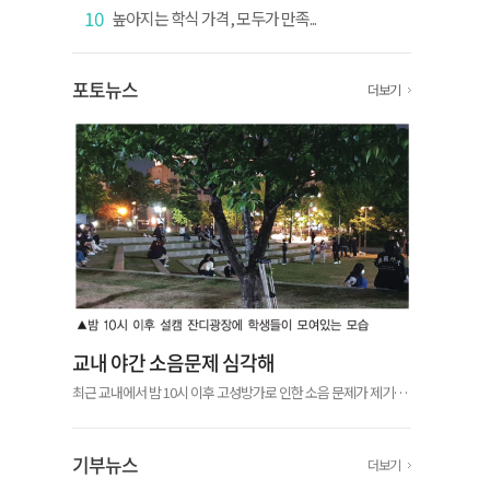
10
높아지는 학식 가격, 모두가 만족...
포토뉴스
더보기
교내 야간 소음문제 심각해
최근 교내에서 밤 10시 이후 고성방가로 인한 소음 문제가 제기됐
다. 우리학교 재학생 익명 커뮤니티 ‘에브리타임’에서 서울캠퍼스
(이하 설캠)와 글로벌캠퍼스(이하 글캠) 학생들이 야간 소음에 불
편을 표하는 글...
기부뉴스
더보기