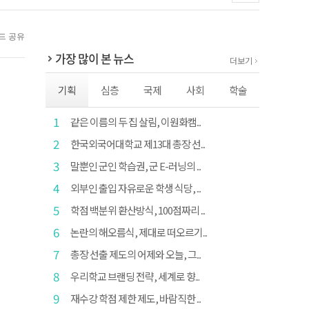
가장 많이 본 뉴스
더보기
기획
심층
국제
사회
학술
1
같은 이름의 두 집 살림, 이원화캠...
2
한국외국어대학교 제13대 총장 선...
3
말뿐인 군인 학습권, 군 E-러닝의 ...
4
외부인 출입 자유로운 학생 식당, ...
5
학점 백분위 환산방식, 100점짜리 ...
6
논란의 해오름식, 제대로 떠오르기...
7
총장 선출 제도의 어제와 오늘, 그...
8
우리학교 브랜딩 전략, 세계로 향...
9
재수강 학점 제한 제도, 바람직한 ...