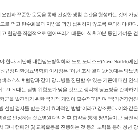
요법과 꾸준한 운동을 통해 건강한 생활 습관을 형성하는 것이 가장
적으로 먹고 탄수화물과 지방을 과잉 섭취하지 않도록 주의해야 한다.
고 혈당을 직접적으로 떨어뜨리기 때문에 식후 30분 동안 가벼운 걷
다. 지난해 대한당뇨병학회와 노보 노디스크(Novo Nordisk)에선
 원규장 대한당뇨병학회 이사장은 “이번 조사 결과 20~30대는 당뇨병
색소△식후혈당과 같이 당뇨병을 진단할 수 있는 기준에 대한 인식
 “20~30대는 질병 위험도가 낮을 것으로 생각해 당뇨병을 간과하기
위험군을 발견하기 위한 국가적 개입이 필수적”이라며 “국가건강검진
병 선별 검사를 받는 것이 효과적인 방법”이라고 강조했다. 이와 같은
병결로 인정하는 것△병원과의 제휴 협약을 통해 청년들이 큰 금전적
 교내 캠페인 및 교육활동을 진행하는 것 등의 노력을 통해 청년 당