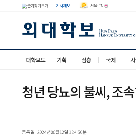
즐겨찾기 추가
기사제보
서울
°C
청년 당뇨의 불씨, 조
등록일
2024년06월12일 12시50분