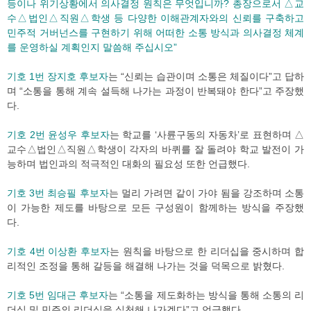
등이나 위기상황에서 의사결정 원칙은 무엇입니까? 총장으로서 △교
수△법인△직원△학생 등 다양한 이해관계자와의 신뢰를 구축하고
민주적 거버넌스를 구현하기 위해 어떠한 소통 방식과 의사결정 체계
를 운영하실 계획인지 말씀해 주십시오”
기호 1번 장지호 후보자
는 “신뢰는 습관이며 소통은 체질이다”고 답하
며 “소통을 통해 계속 설득해 나가는 과정이 반복돼야 한다”고 주장했
다.
기호 2번 윤성우 후보자
는 학교를 ‘사륜구동의 자동차’로 표현하며 △
교수△법인△직원△학생이 각자의 바퀴를 잘 돌려야 학교 발전이 가
능하며 법인과의 적극적인 대화의 필요성 또한 언급했다.
기호 3번 최승필 후보자
는 멀리 가려면 같이 가야 됨을 강조하며 소통
이 가능한 제도를 바탕으로 모든 구성원이 함께하는 방식을 주장했
다.
기호 4번 이상환 후보자
는 원칙을 바탕으로 한 리더십을 중시하며 합
리적인 조정을 통해 갈등을 해결해 나가는 것을 덕목으로 밝혔다.
기호 5번 임대근 후보자
는 “소통을 제도화하는 방식을 통해 소통의 리
더십 및 민주의 리더십을 실천해 나가겠다”고 언급했다.