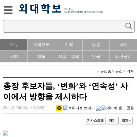
메뉴
대학보도
기획
심층
국제
사회
학술
사설ㆍ칼럼
인물
열린공간
뉴스홈
>
뉴스
>
기획
총장 후보자들, ‘변화’와 ‘연속성’ 사
이에서 방향을 제시하다
2025년11월05일 00시30분
기사스크랩
작게 -
크게 +