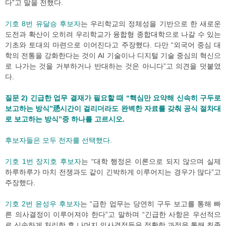
다”고 말을 전했다.
기호 8번 유달승 후보자
는 우리학교의 정체성을 기반으로 한 새로운
도전과 확산이 오히려 우리학교가 융합형 종합대학으로 나갈 수 있는
기초와 토대의 마련으로 이어진다고 주장했다. 다만 “외국어 중심 대
학의 전통을 강화한다는 것이 AI 기술이나 디지털 기술 중심의 혁신으
로 나가는 것을 거부하거나 반대하는 것은 아니다”고 의견을 덧붙였
다.
질문 2) 긴급한 업무 결재가 필요할 때 “핵심만 요약해 신속히 구두로
보고하는 방식”愻시간이 걸리더라도 완벽한 자료를 갖춰 공식 절차대
로 보고하는 방식”중 하나를 고르시오.
후보자들은 모두 전자를 선택했다.
기호 1번 장지호 후보자
는 “대학 행정은 이론으로 되지 않으며 실제
하루하루가 마치 전쟁과도 같이 긴박하게 이루어지는 경우가 많다”고
주장했다.
기호 2번 윤성우 후보자
는 “급한 업무는 당연히 구두 보고를 통해 빠
른 의사결정이 이루어져야 한다”고 말하며 “긴급한 사항은 우선적으
로 신속하게 처리한 후 나머지 의사결정들은 정확한 과정을 통해 최종