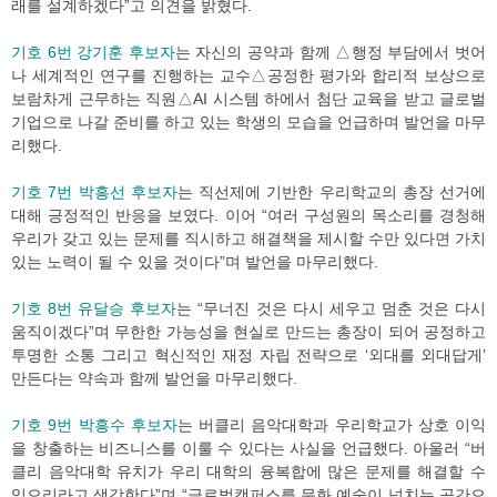
래를 설계하겠다”고 의견을 밝혔다.
기호 6번 강기훈 후보자
는 자신의 공약과 함께 △행정 부담에서 벗어
나 세계적인 연구를 진행하는 교수△공정한 평가와 합리적 보상으로
보람차게 근무하는 직원△AI 시스템 하에서 첨단 교육을 받고 글로벌
기업으로 나갈 준비를 하고 있는 학생의 모습을 언급하며 발언을 마무
리했다.
기호 7번 박흥선 후보자
는 직선제에 기반한 우리학교의 총장 선거에
대해 긍정적인 반응을 보였다. 이어 “여러 구성원의 목소리를 경청해
우리가 갖고 있는 문제를 직시하고 해결책을 제시할 수만 있다면 가치
있는 노력이 될 수 있을 것이다”며 발언을 마무리했다.
기호 8번 유달승 후보자
는 “무너진 것은 다시 세우고 멈춘 것은 다시
움직이겠다”며 무한한 가능성을 현실로 만드는 총장이 되어 공정하고
투명한 소통 그리고 혁신적인 재정 자립 전략으로 ‘외대를 외대답게’
만든다는 약속과 함께 발언을 마무리했다.
기호 9번 박흥수 후보자
는 버클리 음악대학과 우리학교가 상호 이익
을 창출하는 비즈니스를 이룰 수 있다는 사실을 언급했다. 아울러 “버
클리 음악대학 유치가 우리 대학의 융복합에 많은 문제를 해결할 수
있으리라고 생각한다”며 “글로벌캠퍼스를 문화 예술이 넘치는 공간으