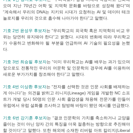
오며 지난 70년간 어학 및 지역학 문화를 바탕으로 성장해 왔다”며
“계속해서 우리의 DNA는 지키되 시대가 요청하는 AI 및 데이터 테크
놀로지를 우리의 것으로 흡수해 나아가야 한다”고 말했다.
기호 2번 윤성우 후보자
는 “우리학교의 외국학 혹은 지역학의 비교 우
위는 당연히 유지돼야 한다”고 밝혔다. 시대의 변화에 따라 우리학교
가 수용하고 변화해야 될 부분을 언급하며 AI 기술의 필요성을 논했
다.
기호 3번 최승필 후보자
는 “이미 우리학교는 AI를 배우는 과가 있으며
앞으로도 전통적인 우리의 어문학 및 인문학의 경우에 AI를 이용하여
새로운 부가가치를 창조해야 한다”고 말했다.
기호 4번 이상환 후보자
는 “전자를 선택한 것은 인문 사회를 배제하는
게 아니다”는 의견을 밝히고 리니지(Lineage) 게임을 개발한 NC 소프
트가 개발 당시 50명의 인문 사회 졸업생을 채용해 전문가를 만들어
유럽에서 유럽 설화를 조사하고 탐방해 바탕이 됐던 예시를 언급했다.
기호 6번 강기훈 후보자
는 “결코 인문학의 가치를 축소하거나 교양을
줄이는 것이 아닌 양자 간의 특징을 더욱 절충하는 방향으로 추진해야
할 것이다”고 말했다. 또한 해외에 소재한 리버럴 아트 칼리지(Liberal