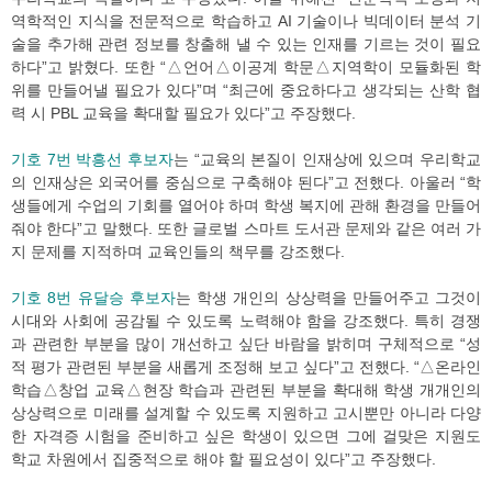
역학적인 지식을 전문적으로 학습하고 AI 기술이나 빅데이터 분석 기
술을 추가해 관련 정보를 창출해 낼 수 있는 인재를 기르는 것이 필요
하다”고 밝혔다. 또한 “△언어△이공계 학문△지역학이 모듈화된 학
위를 만들어낼 필요가 있다”며 “최근에 중요하다고 생각되는 산학 협
력 시 PBL 교육을 확대할 필요가 있다”고 주장했다.
기호 7번 박흥선 후보자
는 “교육의 본질이 인재상에 있으며 우리학교
의 인재상은 외국어를 중심으로 구축해야 된다”고 전했다. 아울러 “학
생들에게 수업의 기회를 열어야 하며 학생 복지에 관해 환경을 만들어
줘야 한다”고 말했다. 또한 글로벌 스마트 도서관 문제와 같은 여러 가
지 문제를 지적하며 교육인들의 책무를 강조했다.
기호 8번 유달승 후보자
는 학생 개인의 상상력을 만들어주고 그것이
시대와 사회에 공감될 수 있도록 노력해야 함을 강조했다. 특히 경쟁
과 관련한 부분을 많이 개선하고 싶단 바람을 밝히며 구체적으로 “성
적 평가 관련된 부분을 새롭게 조정해 보고 싶다”고 전했다. “△온라인
학습△창업 교육△현장 학습과 관련된 부분을 확대해 학생 개개인의
상상력으로 미래를 설계할 수 있도록 지원하고 고시뿐만 아니라 다양
한 자격증 시험을 준비하고 싶은 학생이 있으면 그에 걸맞은 지원도
학교 차원에서 집중적으로 해야 할 필요성이 있다”고 주장했다.