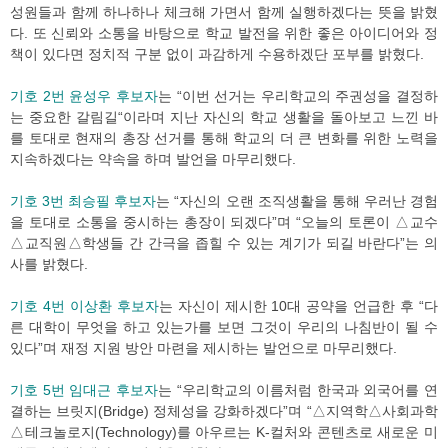
성원들과 함께 하나하나 체크해 가면서 함께 실행하겠다는 뜻을 밝혔
다. 또 신뢰와 소통을 바탕으로 학교 발전을 위한 좋은 아이디어와 정
책이 있다면 정치적 구분 없이 과감하게 수용하겠단 포부를 밝혔다.
기호 2번 윤성우 후보자
는 “이번 선거는 우리학교의 주권성을 결정하
는 중요한 갈림길“이라며 지난 자신의 학교 생활을 돌아보고 느낀 바
를 토대로 현재의 총장 선거를 통해 학교의 더 큰 변화를 위한 노력을
지속하겠다는 약속을 하며 발언을 마무리했다.
기호 3번 최승필 후보자
는 “자신의 오랜 조직생활을 통해 우러난 경험
을 토대로 소통을 중시하는 총장이 되겠다”며 “오늘의 토론이 △교수
△교직원△학생들 간 간극을 좁힐 수 있는 계기가 되길 바란다”는 의
사를 밝혔다.
기호 4번 이상환 후보자
는 자신이 제시한 10대 공약을 언급한 후 “다
른 대학이 무엇을 하고 있는가를 보면 그것이 우리의 나침반이 될 수
있다”며 재정 지원 방안 마련을 제시하는 발언으로 마무리했다.
기호 5번 임대근 후보자
는 “우리학교의 이름처럼 한국과 외국어를 연
결하는 브릿지(Bridge) 정체성을 강화하겠다”며 “△지역학△사회과학
△테크놀로지(Technology)를 아우르는 K-컬처와 콘텐츠로 새로운 미