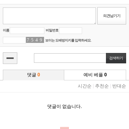
이름
비밀번호
7
8
5
3
4
7
9
6
보이는 도배방지키를 입력하세요.
댓글
0
예비 베플
0
시간순
|
추천순
|
반대순
댓글이 없습니다.