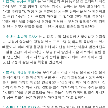
기호 2번 윤성우 후보자
는 “우리학교의 수용 능력을 잘 고려해서 적절
하게 우리 학교 형편에 맞게끔 외국인 유학생을 계속 모집해야 한
다”고 주장했다. 재정 악화 부분에선 외국인 유학생을 받아 안정적으
로 운영 가능한 수익 구조가 마련될 수 있다고 봤다. 제도 측면에선
“미래 혁신처를 만들어서 평가를 전담하는 부서가 필요하다”며 경쟁
력 있는 연구자분들을 모을 수 있는 제도의 필요성을 강조했다.
기호 3번 최승필 후보자
는 재정을 가장 핵심적인 사항이라고 언급했
다. 재정이 충당되면 경쟁력 있는 프로그램 및 학과를 육성할 수 있기
때문이다. 이때 재정 충당을 위해 파이낸셜 허브란 서울대 발전재단의
모델을 언급하며 지속적인 기부금 유치 방안과 기술 지주회사 설립 등
을 언급했다. 그리고 대학 평가 순위를 높이기 위해 교수의 해외 연구
및 랩 구성과 같은 지원 확충을 언급했다.
기호 4번 이상환 후보자
는 우리학교의 가장 커다란 문제로 재정 문제
를 지적했다. 이를 해결하기 위한 수익 사업의 일환으로 기술지주회사
를 비롯한 다양한 방안을 언급했으나 “실질적인 이익이 창출되기 전
까지 정부 재정 지원 사업 R&D를 많이 가져가야 한다”는 주장을 펼쳤
다. 또한 “이를 위한 로드맵을 아는 분들이 우리 대학에도 많이 계시기
에 성공 확률이 높은 재원부터 마련해야 한다”고 말했다.
기호 5번 임대근 후보자
는 “학령 인구 감소에 대비해 외국인 유학생들