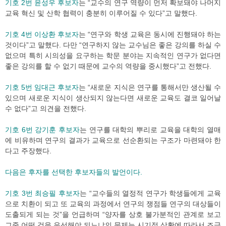
기호 2번 윤성우 후보자
는 “교수의 연구 역량이 먼저 확보돼야 나머지
교육 혁신 및 산학 협력이 충분히 이루어질 수 있다”고 말했다.
기호 4번 이상환 후보자
는 “연구와 학생 교육은 동시에 진행돼야 하는
것이다”고 말했다. 다만 “연구하지 않는 교수님은 좋은 강의를 하실 수
없으며 특히 시의성을 요구하는 학문 분야는 지속적인 연구가 없다면
좋은 강의를 할 수 없기 때문에 교수의 역량을 중시했다”고 전했다.
기호 5번 임대근 후보자
는 “새로운 지식은 연구를 통해서만 생산될 수
있으며 새로운 지식이 생산되지 않는다면 새로운 교육도 결코 일어날
수 없다”고 의견을 전했다.
기호 6번 강기훈 후보자
는 연구를 대학의 뿌리로 교육을 대학의 열매
에 비유하며 연구의 결과가 교육으로 선순환되는 구조가 마련돼야 한
다고 주장했다.
다음은 후자를 선택한 후보자들의 발언이다.
기호 3번 최승필 후보자
는 “교수들의 열정적 연구가 학생들에게 교육
으로 치환이 되고 또 교육의 과정에서 연구의 쟁점들 연구의 대상들이
도출되게 되는 것”을 언급하며 “양자를 상호 불가분적인 관계로 보고
그중 어떤 것을 우선해야 되느냐의 문제는 시기적 상황에 따라서 조금