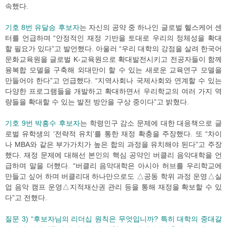
속했다.
기호 8번 유달승 후보자
는 자신의 공약 중 하나인 글로벌 헬스케어 센
터를 언급하며 “안정적인 재정 기반을 토대로 우리의 정체성을 확대
할 필요가 있다”고 발언했다. 아울러 “우리 대학의 강점을 살려 한국어
문화교육원을 글로벌 K-교육원으로 확대발전시키고 전공자들이 함께
융복합 모델을 구축해 외대만이 할 수 있는 새로운 교육연구 모델을
만들어야 한다”고 언급했다. “지역사회나 국제사회와 연계할 수 있는
다양한 프로그램들을 개발하고 확대하면서 우리학교의 여러 가지 역
량들을 확대할 수 있는 발전 방안을 구상 중이다”고 밝혔다.
기호 9번 박흥수 후보자
는 학령인구 감소 문제에 대한 대응책으로 글
로벌 유학생의 ‘전략적 유치’를 통한 재정 확충을 주장했다. 또 “차이
나 MBA와 같은 부가가치가 높은 합의 과정을 유치해야 된다”고 주장
했다. 재정 문제에 대해선 본인의 핵심 공약인 버클리 음악대학을 언
급하며 말을 더했다. “버클리 음악대학은 아시아 허브를 우리학교에
만들고 싶어 하며 버클리대 하나만으로도 △공동 학위 과정 운영△실
업 음악 캠프 운영△지적재산권 관리 등을 통해 재정을 확보할 수 있
다”고 전했다.
질문 3) “후보자님의 리더십 원칙은 무엇입니까? 특히 대학의 중대갈