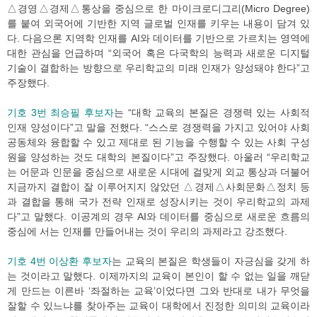
△경영△경제△통상을 중심으로 한 마이크로디그리(Micro Degree)
를 붙여 외국어에 기반한 지역 글로벌 인재를 키우는 내용이 담겨 있
다. 다음으론 지역학 인재를 AI와 데이터를 기반으로 가르치는 영역에
대한 관심을 언급하며 “외국어 혹은 다국학의 능력과 새로운 디지털
기술이 결합하는 방향으로 우리학교의 미래 인재가 양성돼야 한다”고
주장했다.
기호 3번 최승필 후보자
는 “대학 교육의 본질은 경쟁력 있는 사회적
인재 양성이다”고 말을 전했다. “스스로 경쟁력을 가지고 있어야 사회
공동체와 융합할 수 있고 제대로 된 기능을 수행할 수 있는 사회 구성
원을 양성하는 것도 대학의 본질이다”고 주장했다. 아울러 “우리학교
는 어문과 인문을 중심으로 새로운 시대에 걸맞게 외교 통상과 더불어
지금까지 결합이 잘 이루어지지 않았던 △경제△사회문화△정치 등
과 결합을 통해 국가 전략 인재로 성장시키는 것이 우리학교의 과제
다”고 말했다. 이공계의 경우 AI와 데이터를 중심으로 새로운 흐름의
중심에 서는 인재를 만들어내는 것이 우리의 과제라고 강조했다.
기호 4번 이상환 후보자
는 교육의 본질은 학생들이 자긍심을 갖게 하
는 것이라고 말했다. 이제까지의 교육이 본인이 할 수 없는 일을 깨닫
게 만드는 이른바 ‘좌절하는 교육’이었다면 그와 반대로 내가 무엇을
잘할 수 있느냐를 찾아주는 교육이 대학에서 진정한 의미의 교육이라