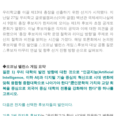
우리학교를 이끌 제13대 총장을 선출하기 위한 선거가 시작됐다. 지
난달 27일 우리학교 글로벌캠퍼스(이하 글캠) 백년관 국제세미나실에
서 9명의 총장 후보자가 한자리에 모이는 제1차 후보자 초청 공개토
론회가 열렸다. 이날 후보자들은 각자의 공약과 이에 대한 의견을 공
유했으며 ‘총장 후보자의 대학 운영 철학과 리더십 방향’을 주제로 자
신의 철학과 비전을 밝히는 시간을 가졌다. 해당 토론회에서 논의된
후보자별 주요 발언을 △오프닝 밸런스 게임△후보자 대상 공통 질문
△후보자 마무리 연설 및 향후 선거 진행 방향 순으로 살펴보자.
◆오프닝 밸런스 게임 요약
질문 1) 우리 대학의 발전 방향에 대한 것으로 “인공지능(Artificial
Intelligence, 이하 AI)과 디지털 기술 중심의 혁신으로 시대 변화에
맞춰 융합형 종합대학으로 나아가야 한다”愻인문학적 가치와 교양 회
복을 중심으로 외국어 중심 대학의 전통을 강화해야 한다”중 하나를
고르시오.
다음은 전자를 선택한 후보자들의 발언이다.
기호 1번 장지호 후보자
는 “우리학교가 항상 시대에 적응하고 변화해