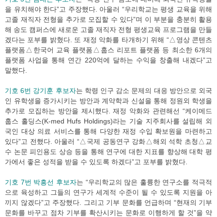
을 유치해야 한다”고 주장했다. 아울러 “우리학교는 평생 교육을 위해
고졸 재직자 전형을 추가로 모집할 수 있다”며 이 부분을 충분히 활용
해 송도 캠퍼스에 새로운 고졸 재직자 전형 평생교육 프로그램을 만들
겠다는 포부를 밝혔다. 또 재정 악화를 타개하기 위해 “△영상 콘텐츠
플랫폼△한국어 교육 플랫폼△훕스 리포트 플랫폼 등 최소한 6개의
플랫폼 사업을 통해 연간 220억에 달하는 수익을 창출해 내겠다”고
말했다.
기호 6번 강기훈 후보자
는 학령 인구 감소 문제의 대응 방안으로 외국
인 유학생을 증가시키는 방안과 계약학과 신설을 통해 정원외 학생을
추가로 모집하는 방안을 제시했다. 재정 악화와 관련해선 “케이메드
훕스 홀딩스(K-med Hufs Holdings)라는 기술 지주회사를 설립해 외
국인 대상 의료 서비스를 통해 다양한 재정 수입 확보원을 마련하고
있다”고 전했다. 아울러 “△국제 공동연구 강화△해외 석학 초청△교
수 논문 피인용도 상승 등을 통해 연구에 대한 지표를 향상해 대학 평
가에서 좋은 성적을 받을 수 있도록 하겠다”고 포부를 밝혔다.
기호 7번 박흥선 후보자
는 “우리학교의 많은 훌륭한 연구소를 적극적
으로 육성하고 그들의 연구가 세계적 수준이 될 수 있도록 지원을 아
끼지 않겠다”고 주장했다. 그리고 기부 문화를 언급하며 “현재의 기부
문화를 바꾸고 점차 기부를 확산시키는 문화로 이행하게 할 것”을 약