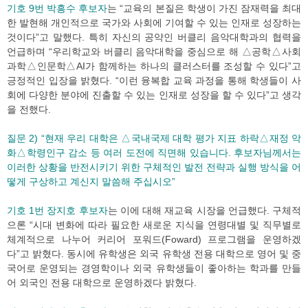
기호 9번 박흥수 후보자
는 “교육의 본질은 학생이 가진 잠재력을 최대
한 발현해 개인적으로 국가와 사회에 기여할 수 있는 인재로 성장하는
것이다”고 말했다. 특히 자신의 공약인 버클리 음악대학과의 협력을
언급하며 “우리학교와 버클리 음악대학을 중심으로 해 △공학△사회
과학△인문학△AI가 함께하는 하나의 클러스터를 조성할 수 있다”고
긍정적인 입장을 밝혔다. “이런 융복합 교육 과정을 통해 학생들이 사
회에 다양한 분야에 진출할 수 있는 인재로 성장을 할 수 있다”고 생각
을 전했다.
질문 2) “현재 우리 대학은 △국내국제 대학 평가 지표 하락△재정 악
화△학령인구 감소 등 여러 도전에 직면해 있습니다. 후보자님께서는
이러한 상황을 반전시키기 위한 구체적인 발전 전략과 실행 방식을 어
떻게 구상하고 계신지 말씀해 주십시오”
기호 1번 장지호 후보자
는 이에 대해 재교육 시장을 언급했다. 구체적
으론 “시대 변화에 따라 필요한 새로운 지식을 연령대별 및 직무별로
체계적으로 나누어 커리어 포워드(Foward) 프로그램을 운영하겠
다”고 밝혔다. 동시에 유학생은 외국 유학생 전용 대학으로 영어 및 중
국어로 운영되는 경영학이나 외국 유학생들이 좋아하는 학과를 만들
어 외국인 전용 대학으로 운영하겠다 밝혔다.