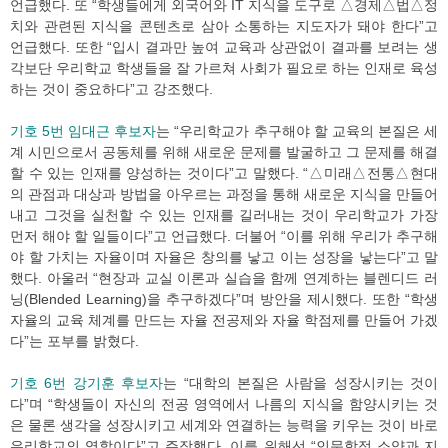
언급했다. 또 “학생들에게 외국어와 IT 지식을 도구로 △경제△법△정
치와 관련된 지식을 콘텐츠로 삼아 소통하는 지도자가 돼야 한다”고
언급했다. 또한 “입시 결과만 높여 교육과 상관없이 결과를 보려는 생
각보단 우리학교 학생들을 잘 가르쳐 사회가 필요로 하는 인재로 육성
하는 것이 중요하다”고 강조했다.
기호 5번 임대근 후보자
는 “우리학교가 추구해야 할 교육의 본질은 세
계 시민으로서 공동체를 위해 새로운 문제를 발굴하고 그 문제를 해결
할 수 있는 인재를 양성하는 것이다”고 말했다. “△미래△전통△현대
의 관점과 대상과 방법을 아우르는 과정을 통해 새로운 지식을 만들어
내고 그것을 실천할 수 있는 인재를 길러내는 것이 우리학교가 가장
먼저 해야 할 일들이다”고 언급했다. 더불어 “이를 위해 우리가 추구해
야 할 가치는 자율이며 자율은 창의를 낳고 이는 성장을 낳는다”고 말
했다. 아울러 “현장과 교실 이론과 실습을 함께 연계하는 블렌디드 러
닝(Blended Learning)을 추구하겠다”며 방안을 제시했다. 또한 “학생
자율의 교육 체계를 만드는 자율 전공제와 자율 학점제를 만들어 가겠
다”는 포부를 밝혔다.
기호 6번 강기훈 후보자
는 “대학의 본질은 사람을 성장시키는 것이
다”며 “학생들이 자신의 전공 영역에서 나름의 지식을 함양시키는 것
은 물론 생각을 성장시키고 세계와 연결하는 능력을 키우는 것이 바로
우리학교의 역할이다”고 주장했다. 이를 위해선 “인문학적 소양과 지